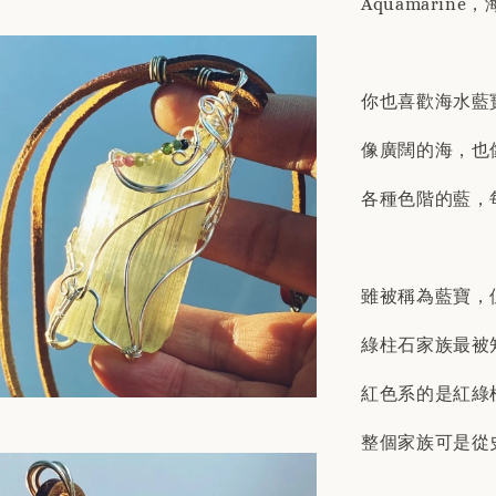
Aquamari
你也喜歡海水藍
像廣闊的海，也
各種色階的藍，
雖被稱為藍寶，
綠柱石家族最被
紅色系的是紅綠
整個家族可是從