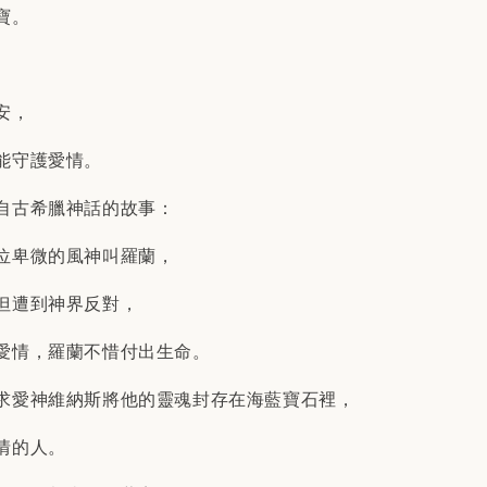
寶。
安，
能守護愛情。
自古希臘神話的故事：
位卑微的風神叫羅蘭，
但遭到神界反對，
愛情，羅蘭不惜付出生命。
求愛神維納斯將他的靈魂封存在海藍寶石裡，
情的人。