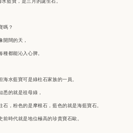
ne，海水藍寶，是三月的誕生石。
寶嗎？
像開闊的天，
每種都能沁入心脾。
但海水藍寶可是綠柱石家族的一員。
知悉的就是祖母綠，
柱石，粉色的是摩根石，藍色的就是海藍寶石。
史前時代就是地位極高的珍貴寶石歐。