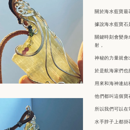
關於海水藍寶最
據說海水藍寶石
關鍵時刻會變身
射，
神秘的力量就會
於是航海家們也
用來和海神連結
他們都叫這個寶
所以我們可以在
水手脖子上都掛