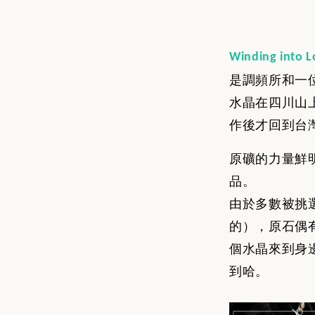
Winding into L
是調頻所和一
水晶在四川山
作後才回到台
原礦的力量鮮
品。
由於多數被挑
的），
原石偶
個水晶來到身
到哈。