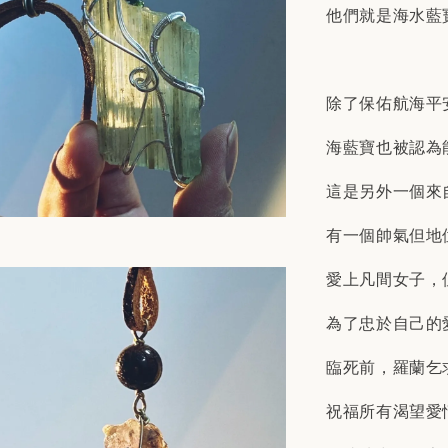
他們就是海水藍
除了保佑航海平
海藍寶也被認為
這是另外一個來
有一個帥氣但地
愛上凡間女子，
為了忠於自己的
臨死前，羅蘭乞
祝福所有渴望愛