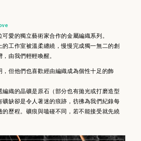
ove
位可愛的獨立藝術家合作的金屬編織系列。
上的工作室被溫柔纏繞，慢慢完成獨一無二的創
灣，由我們輕輕喚醒。
明，但他們也喜歡經由編織成為個性十足的飾
選編織的晶礦是原石（部分也有拋光或打磨造型
有礦缺卻是令人著迷的痕跡，彷彿為我們紀錄每
邊的歷程。礦痕與嗑碰不同，若不能接受就先繞