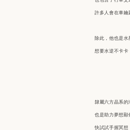
許多人會在車鑰
除此，他也是水
想要水逆不卡卡
隸屬六方晶系的
也是助力夢想顯
快試試手握冥想