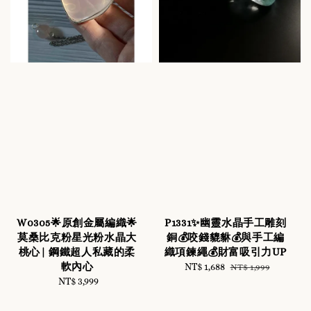
W0305🌟原創金屬編織🌟
P1331✨幽靈水晶手工雕刻
莫桑比克粉星光粉水晶大
銅💰咬錢貔貅💰與手工編
桃心| 鋼鐵超人私藏的柔
織項鍊繩💰財富吸引力UP
軟內心
Sale
NT$ 1,688
Regular
NT$ 1,999
NT$ 3,999
Regular
price
price
price