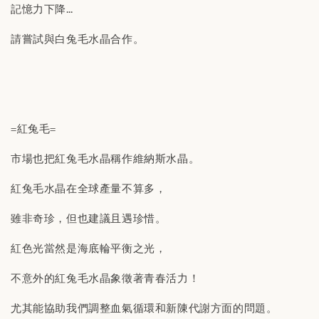
記憶力下降…
請嘗試與白兔毛水晶合作。
=紅兔毛=
市場也把紅兔毛水晶稱作維納斯水晶。
紅兔毛水晶在全球產量不算多，
雖非奇珍，但也建議且遇珍惜。
紅色光當然是海底輪平衡之光，
不意外的紅兔毛水晶象徵著青春活力！
尤其能協助我們調整血氣循環和新陳代謝方面的問題。