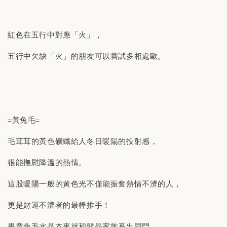
紅色在五行中對應「火」，
五行中欠缺「火」的朋友可以嘗試多相處歐。
=黃兔毛=
毛茸茸的黃色礦纖給人冬日暖陽的投射感，
很能撫慰降溫的熱情。
這股暖陽一般的黃色光不僅能振奮熱情不濟的人，
更是財運不濟者的最棒推手！
畢竟兔毛水晶本來就和髮晶家族系出同門，