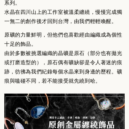
系列。
水晶在四川山上的工作室被溫柔纏繞，慢慢完成獨
一無二的創作後才回到台灣，由我們輕輕喚醒。
原礦的力量鮮明，但他們也喜歡經由編織成為個性
十足的飾品。
由於多數被挑選編織的晶礦是原石（部分也有拋光
或打磨造型的），
原石偶有礦缺卻是令人著迷的痕
跡，彷彿為我們紀錄每個水晶來到身邊的歷程。礦
痕與嗑碰不同，若不能接受就先繞到哈。