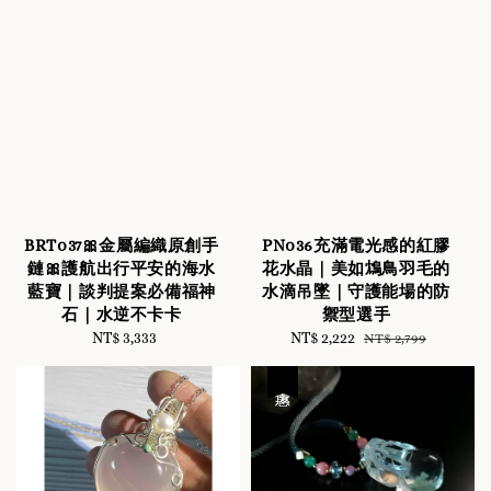
BRT037🎀金屬編織原創手
PN036充滿電光感的紅膠
鏈🎀護航出行平安的海水
花水晶｜美如鴆鳥羽毛的
藍寶｜談判提案必備福神
水滴吊墜｜守護能場的防
石｜水逆不卡卡
禦型選手
NT$ 3,333
Regular
Sale
NT$ 2,222
Regular
NT$ 2,799
price
price
price
優惠