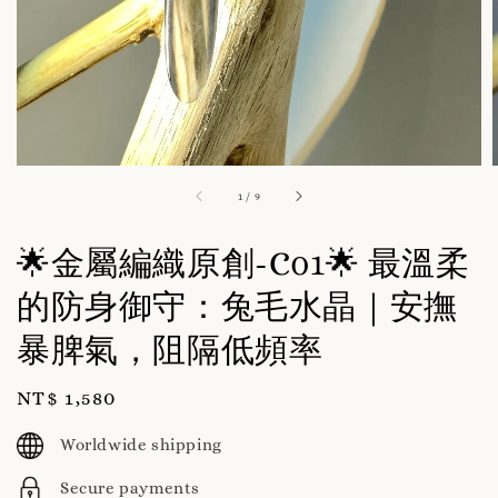
1
/
9
🌟金屬編織原創-C01🌟 最溫柔
的防身御守：兔毛水晶｜安撫
暴脾氣，阻隔低頻率
Regular
NT$ 1,580
price
Worldwide shipping
Secure payments