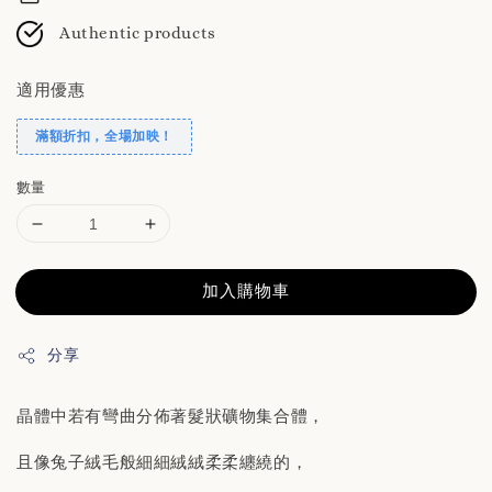
Authentic products
適用優惠
滿額折扣，全場加映！
數量
加入購物車
分享
晶體中若有彎曲分佈著髮狀礦物集合體，
且像兔子絨毛般細細絨絨柔柔纏繞的，