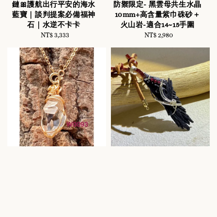
鏈🎀護航出行平安的海水
防禦限定- 黑雲母共生水晶
藍寶｜談判提案必備福神
10mm+高含量紫巾硃砂＋
石｜水逆不卡卡
火山岩-適合14~15手圍
NT$ 3,333
Regular
NT$ 2,980
Regular
price
price