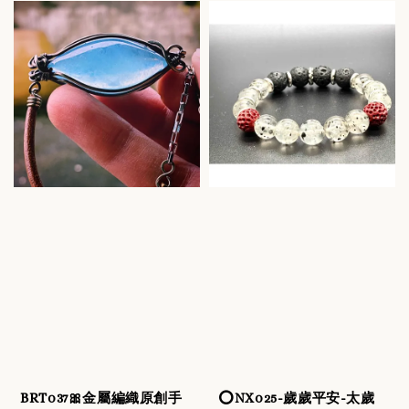
BRT037🎀金屬編織原創手
⭕️NX025-歲歲平安-太歲