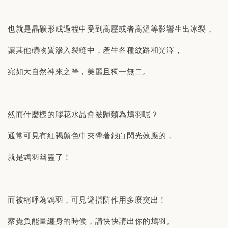
也就是晶礦形成過程中受到高壓或者高溫等影響生出冰裂，
讓其他礦物質滲入裂縫中，產生各種紋路和光澤，
宛如大自然神來之筆，美麗且獨一無二。
然而什麼樣的膠花水晶會被歸類為鴆羽呢？
通常可見有紅褐顏色中夾帶著銀白閃光效應的，
就是鴆羽幽靈了！
而被稱呼為鴆羽，可見避擋防作用多麼突出！
察覺負能量纏身的時候，請快快請出你的鴆羽。