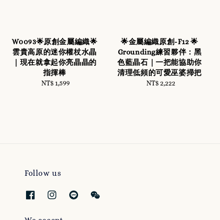
W0093🌟原創金屬編織🌟
🌟金屬編織原創-F12 🌟
雲貴高原的迷你權杖水晶
Grounding練習夥伴：黑
｜現在就拿起你亮晶晶的
色藍晶石｜一把能協助你
指揮棒
清理低頻的可愛巫婆掃把
NT$ 1,599
Regular
NT$ 2,222
Regular
price
price
Follow us