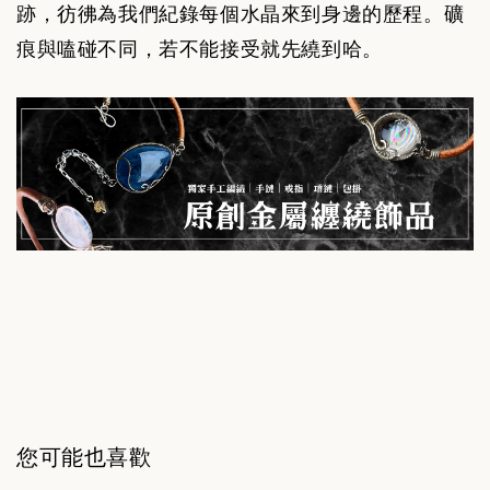
跡，彷彿為我們紀錄每個水晶來到身邊的歷程。礦
痕與嗑碰不同，若不能接受就先繞到哈。
您可能也喜歡