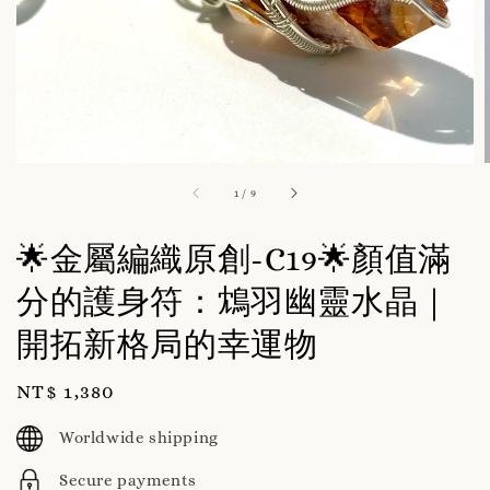
1
/
9
🌟金屬編織原創-C19🌟顏值滿
分的護身符：鴆羽幽靈水晶｜
開拓新格局的幸運物
Regular
NT$ 1,380
price
Worldwide shipping
Secure payments