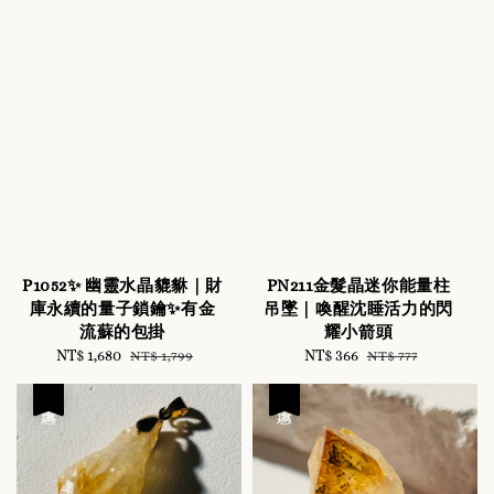
P1052✨ 幽靈水晶貔貅｜財
PN211金髮晶迷你能量柱
庫永續的量子鎖鑰✨有金
吊墜｜喚醒沈睡活力的閃
流蘇的包掛
耀小箭頭
Sale
NT$ 1,680
Regular
Sale
NT$ 366
Regular
NT$ 1,799
NT$ 777
price
price
price
price
優惠
優惠