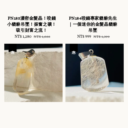
PN185濃密金髮晶！咬錢
PN184咬錢專家貔貅先生
小貔貅吊墜！振奮之礦！
｜一個迷你的金髮晶貔貅
吸引財富之流！
吊墜
Sale
NT$ 1,280
Regular
Sale
NT$ 999
Regular
NT$ 1,688
NT$ 1,399
price
price
price
price
優惠
優惠