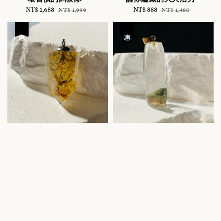
Sale
NT$ 1,688
Regular
Sale
NT$ 888
Regular
NT$ 1,999
NT$ 1,480
price
price
price
price
優惠
優惠