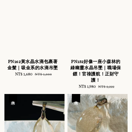
PN162黃水晶水滴包裹著
PN152好像一座小森林的
金髮｜吸金系的水滴吊墜
綠幽靈水晶吊墜｜職場保
鏢！官祿護航！正財守
Sale
NT$ 1,680
Regular
NT$ 1,888
護！
price
price
Sale
NT$ 1,980
Regular
NT$ 2,222
price
price
優惠
優惠