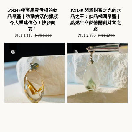
PN149帶著黑雲母根的鈦
PN148 閃耀財富之光的水
晶吊墜｜強勁鮮活的振頻
晶之王：鈦晶橢圓吊墜｜
令人重建信心！快步向
點燃生命熱情開創財富之
前！
路
Sale
NT$ 3,333
Regular
Sale
NT$ 2,580
Regular
NT$ 3,999
NT$ 2,799
price
price
price
price
優惠
優惠