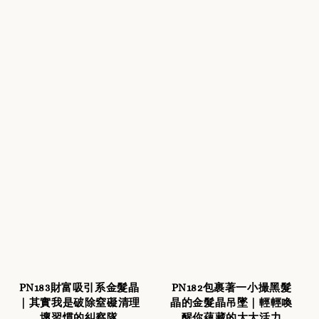
PN183財富吸引系金髮晶
PN182包裹著一小撮黑髮
｜其實我是破除窒礙清理
晶的金髮晶吊墜｜輕輕喚
壞習慣的糾察隊
醒你蘊藏的大大活力