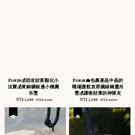
P0838💰助攻財富顯化小
P0818💼包裹著晶中晶的
法寶💰黃銅礦銀邊小橢圓
職場護航首席礦綠幽靈吊
吊墜
墜💰護衛財庫的神隊友
Sale
NT$ 1,688
Regular
Sale
NT$ 2,588
Regular
NT$ 2,222
NT$ 2,999
price
price
price
price
優惠
優惠