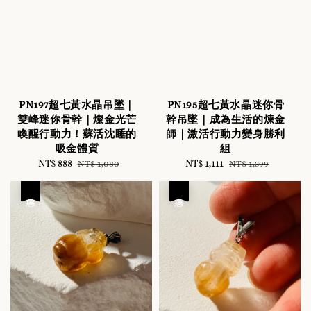
PN197超七黃水晶吊墜｜
PN195超七黃水晶迷你骨
雙峰迷你骨幹｜燦金光芒
幹吊墜｜成為生活的煉金
喚醒行動力！蘇活沈睡的
師｜激活行動力變身勝利
吸金體質
組
Sale
NT$ 888
Regular
Sale
NT$ 1,111
Regular
NT$ 1,080
NT$ 1,399
price
price
price
price
優惠
優惠