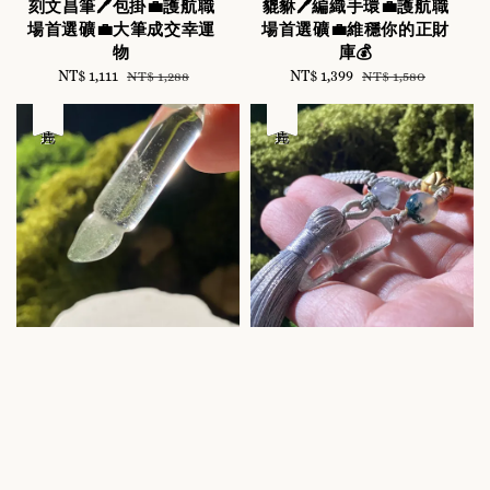
刻文昌筆🖊️包掛💼護航職
貔貅🖊️編織手環💼護航職
場首選礦💼大筆成交幸運
場首選礦💼維穩你的正財
物
庫💰
Sale
NT$ 1,111
Regular
Sale
NT$ 1,399
Regular
NT$ 1,288
NT$ 1,580
price
price
price
price
優惠
售完
優惠
售完