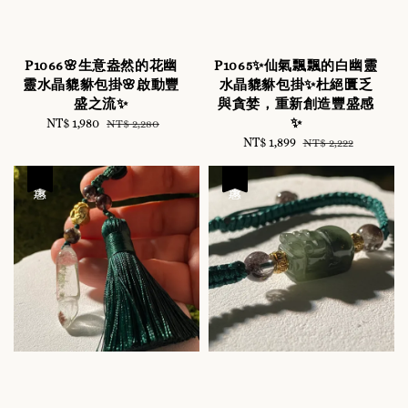
P1066🌸生意盎然的花幽
P1065✨仙氣飄飄的白幽靈
靈水晶貔貅包掛🌸啟動豐
水晶貔貅包掛✨杜絕匱乏
盛之流✨
與貪婪，重新創造豐盛感
✨
Sale
NT$ 1,980
Regular
NT$ 2,280
price
price
Sale
NT$ 1,899
Regular
NT$ 2,222
price
price
優惠
優惠