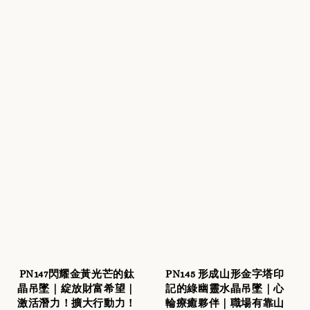
PN147閃耀金黃光芒的鈦
PN145 形成山形金字塔印
晶吊墜｜綻放財富希望｜
記的綠幽靈水晶吊墜｜心
激活潛力！擴大行動力！
輪療癒夥伴｜職場有靠山