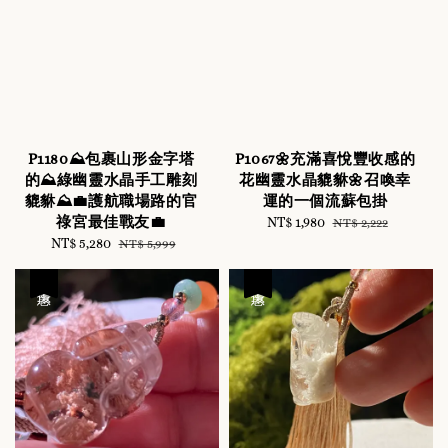
P1180⛰️包裹山形金字塔
P1067🌼充滿喜悅豐收感的
的⛰️綠幽靈水晶手工雕刻
花幽靈水晶貔貅🌼召喚幸
貔貅⛰️💼護航職場路的官
運的一個流蘇包掛
祿宮最佳戰友💼
Sale
NT$ 1,980
Regular
NT$ 2,222
Sale
NT$ 5,280
Regular
price
price
NT$ 5,999
price
price
優惠
優惠