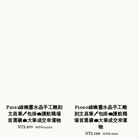
P1061綠幽靈水晶手工雕刻
P1060綠幽靈水晶手工雕
文昌筆🖊️包掛💼護航職場
刻文昌筆🖊️包掛💼護航職
首選礦💼大筆成交幸運物
場首選礦💼大筆成交幸運
物
Sale
NT$ 899
Regular
NT$ 1,111
price
price
Sale
NT$ 588
Regular
NT$ 890