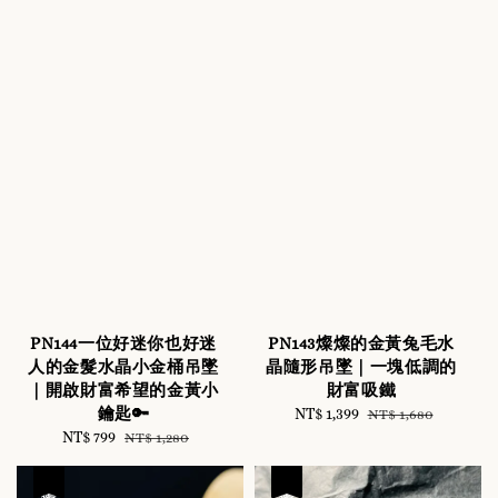
PN144一位好迷你也好迷
PN143燦燦的金黃兔毛水
人的金髮水晶小金桶吊墜
晶隨形吊墜｜一塊低調的
｜開啟財富希望的金黃小
財富吸鐵
鑰匙🔑
Sale
NT$ 1,399
Regular
NT$ 1,680
Sale
NT$ 799
Regular
price
price
NT$ 1,280
price
price
優惠
優惠