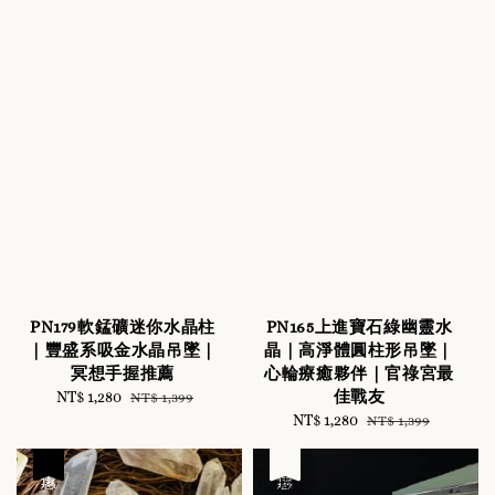
PN179軟錳礦迷你水晶柱
PN165上進寶石綠幽靈水
｜豐盛系吸金水晶吊墜｜
晶｜高淨體圓柱形吊墜｜
冥想手握推薦
心輪療癒夥伴｜官祿宮最
佳戰友
Sale
NT$ 1,280
Regular
NT$ 1,399
price
price
Sale
NT$ 1,280
Regular
NT$ 1,399
price
price
優惠
優惠
售完