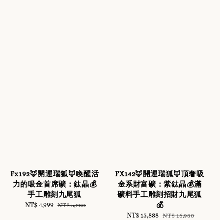
Fx192🦊開運瑞狐🦊喚醒活
FX142🦊開運瑞狐🦊頂奢吸
力的吸金首席礦：鈦晶💰
金系財富礦：紫鈦晶💰滿
手工雕刻九尾狐
礦料手工雕刻招財九尾狐
💰
Sale
NT$ 4,999
Regular
NT$ 5,280
price
price
Sale
NT$ 15,888
Regular
NT$ 16,980