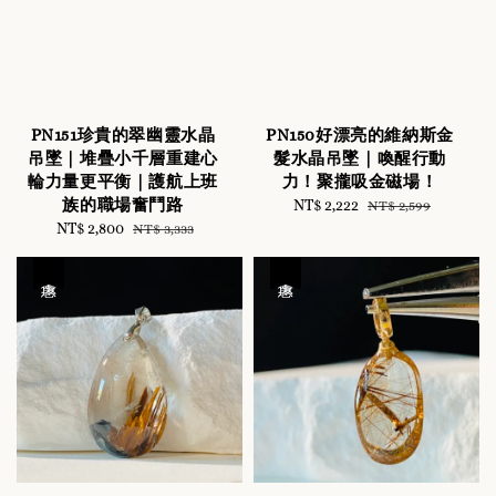
PN151珍貴的翠幽靈水晶
PN150好漂亮的維納斯金
吊墜｜堆疊小千層重建心
髮水晶吊墜｜喚醒行動
輪力量更平衡｜護航上班
力！聚攏吸金磁場！
族的職場奮鬥路
Sale
NT$ 2,222
Regular
NT$ 2,599
Sale
NT$ 2,800
Regular
price
price
NT$ 3,333
price
price
優惠
優惠