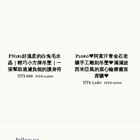
PN181好溫柔的白兔毛水
P1080💙阿富汗青金石老
晶｜輕巧小方牌吊墜｜一
礦手工雕刻吊墜💙滿滿波
張幫助過濾負能的護身符
西米亞風的眉心輪療癒首
席礦💙
Sale
NT$ 888
Regular
NT$ 1,280
price
price
Sale
NT$ 3,680
Regular
NT$ 4,599
price
price
Follow us