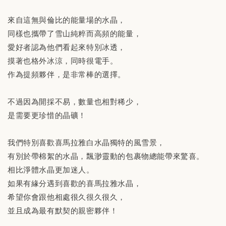
來自這無與倫比的能量場的水晶，
同樣也攜帶了雪山純粹而高頻的能量，
愛好者認為他們看起來特別冰透，
摸著也格外冰涼，同時很電手。
作為提頻夥伴，是非常棒的選擇。
不過因為開採不易，數量也相對稀少，
是需要更珍惜的晶礦！
我們特別喜歡喜馬拉雅白水晶獨特的風雪景，
有別於帶棉絮的水晶，飄渺靈動的包裹物總能帶來驚喜。
相比淨體水晶更加迷人。
如果有緣分遇到喜歡的喜馬拉雅水晶，
希望你會跟他相處很久很久很久，
並且成為最有默契的親密夥伴！