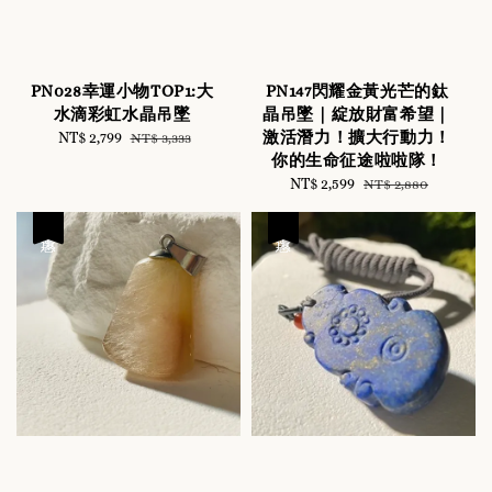
PN028幸運小物TOP1:大
PN147閃耀金黃光芒的鈦
水滴彩虹水晶吊墜
晶吊墜｜綻放財富希望｜
激活潛力！擴大行動力！
Sale
NT$ 2,799
Regular
NT$ 3,333
你的生命征途啦啦隊！
price
price
Sale
NT$ 2,599
Regular
NT$ 2,880
price
price
優惠
優惠