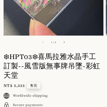
1
/
8
❄️HPT03❄️喜馬拉雅水晶手工
訂製--風雪版無事牌吊墜-彩虹
天堂
Regular
NT$ 3,333
售完
price
Worldwide shipping
Secure payments