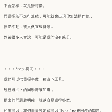
不會怎樣，就是蠻可惜。
而靈擺若不進行連結，可能就會出現你無法操作他，
停滯不動，或只做直線擺動…
然後很多人會說，可能是我們沒有緣分。
：：：Step3提問：：：
我們可以把靈擺事做一種占卜工具。
經歷過占卜的同學應該知道，
提出的問題越明確，就越容易獲得答案。
如果可以，我們盡量設定成可以用yes / no來回覆的問題。