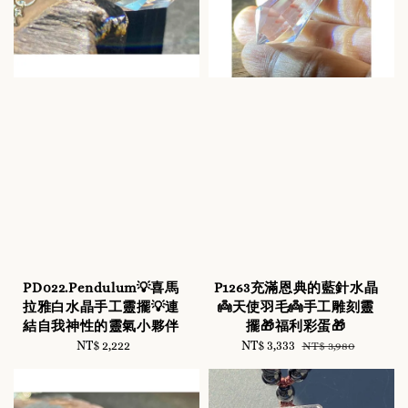
PD022.Pendulum💡喜馬
P1263充滿恩典的藍針水晶
拉雅白水晶手工靈擺💡連
👼天使羽毛👼手工雕刻靈
結自我神性的靈氣小夥伴
擺🎁福利彩蛋🎁
NT$ 2,222
Regular
Sale
NT$ 3,333
Regular
NT$ 3,980
price
price
price