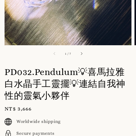
1
/
7
PD032.Pendulum💡喜馬拉雅
白水晶手工靈擺💡連結自我神
性的靈氣小夥伴
Regular
NT$ 3,666
price
Worldwide shipping
Secure payments