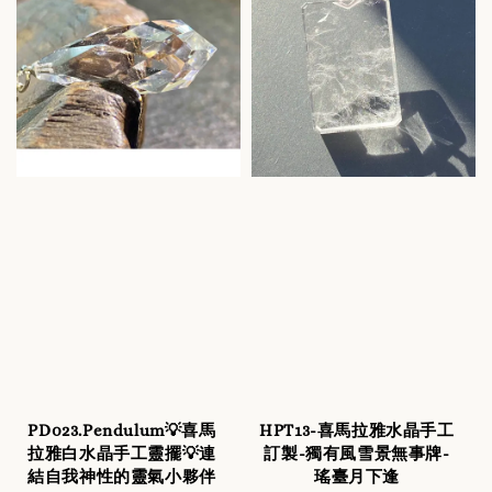
PD023.Pendulum💡喜馬
HPT13-喜馬拉雅水晶手工
拉雅白水晶手工靈擺💡連
訂製-獨有風雪景無事牌-
結自我神性的靈氣小夥伴
瑤臺月下逢