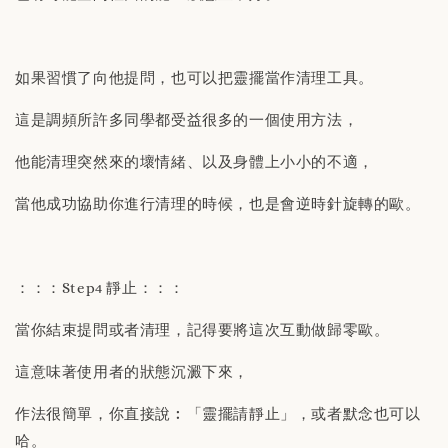
如果習慣了向他提問，也可以把靈擺當作清理工具。
這是調頻所許多同學都受益很多的一個使用方法，
他能清理突然來的壞情緒、以及身體上小小的不適，
當他成功協助你進行清理的時候，也是會逆時針旋轉的歐。
：：：Step4 靜止：：：
當你結束提問或者清理，記得要將這次互動做歸零歐。
這意味著使用者的狀態沉澱下來，
作法很簡單，你直接說︰「靈擺請靜止」，或者默念也可以
哈。