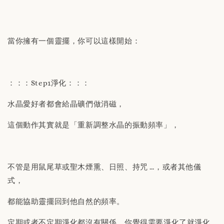
當你擁有一個靈擺，你可以這樣開始：
：：：Step1淨化：：：
水晶愛好者都會給晶礦們做消磁，
這個動作其實就是「重新調整水晶的振動頻率」，
不管是用鼠尾草或聖木煙熏、日照、持咒 …，或者其他儀
式，
都能協助靈擺回到他自然的頻率。
定期或者不定期淨化都沒有關係，你覺得需要淨化了就淨化