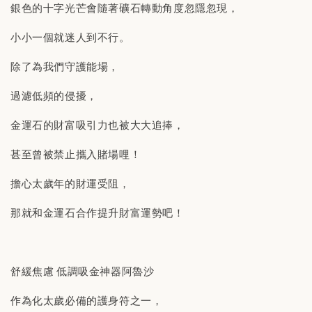
銀色的十字光芒會隨著礦石轉動角度忽隱忽現，
小小一個就迷人到不行。
除了為我們守護能場，
過濾低頻的侵擾，
金運石的財富吸引力也被大大追捧，
甚至曾被禁止攜入賭場哩！
擔心太歲年的財運受阻，
那就和金運石合作提升財富運勢吧！
舒緩焦慮 低調吸金神器阿魯沙
作為化太歲必備的護身符之一，