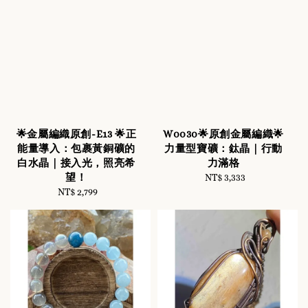
🌟金屬編織原創-E13 🌟正
W0030🌟原創金屬編織🌟
能量導入：包裹黃銅礦的
力量型寶礦：鈦晶｜行動
白水晶｜接入光，照亮希
力滿格
望！
NT$ 3,333
Regular
NT$ 2,799
Regular
price
price