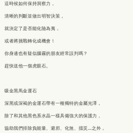
這時候如何保持洞察力，
清晰的判斷並做出明智決策，
就決定了是否能化險為夷，
或者將挑戰轉化成機會！
你身邊也有疑似腦霧的朋友經常誤判嗎？
趕快送他一個虎眼石。
吸金黑馬金運石
深黑或深褐的金運石帶有一種獨特的金屬光澤，
除了和其他黑色系水晶一樣具備強大的保護力，
協助我們排除負能量、避邪、化煞、擋災….之外，