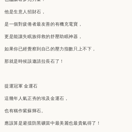
他是生意人招財石，
是一個對疲倦者最友善的有機充電寶，
更是能讓失眠族得救的舒壓助眠神器，
如果你已經覺察到自己的壓力指數只上不下，
那就是時候該邀請拉長石了！
提運冠軍 金運石
這幾年人氣正夯的埃及金運石，
也有稱作紫蘇輝石。
應該算是避擋防黑礦當中最美麗也最貴氣得了！