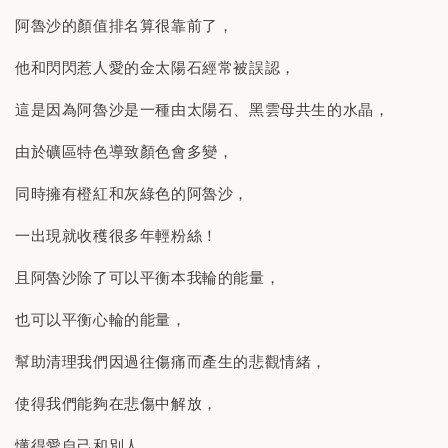
阿魯沙的顏值排名算很靠前了，
他和閃閃惹人愛的金太陽石經常被誤認，
這是因為阿魯沙是一種由太陽石、黑雲母共生的水晶，
由於礦區特色導致顏色會多變，
同時擁有橙紅和灰綠色的阿魯沙，
一出現就收穫很多年輕粉絲！
且阿魯沙除了可以平衡本我輪的能量，
也可以平衡心輪的能量，
幫助清理我們因過往傷痛而產生的悲觀情緒，
使得我們能夠在悲傷中解放，
懂得愛自己和別人。