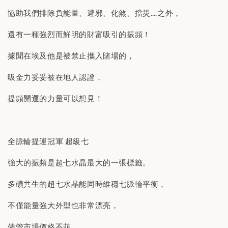
協助我們排除負能量、避邪、化煞、擋災….之外，
還有一種強烈而鮮明的財富吸引的振頻！
據聞在埃及他是被禁止攜入賭場的，
吸金力妥妥被在地人認證，
提頻開運的力量可以想見！
全脈輪提運冠軍 超級七
強大的振頻是超七水晶最大的一張標籤。
多礦共生的超七水晶能同時維穩七脈輪平衡，
不僅能量強大外型也非常漂亮，
儘管市場價格不菲，