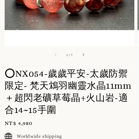
1
/
7
⭕️NX054-歲歲平安-太歲防禦
限定- 梵天鴆羽幽靈水晶11mm
＋超閃老礦草莓晶+火山岩-適
合14~15手圍
Regular
NT$ 4,980
price
Worldwide shipping