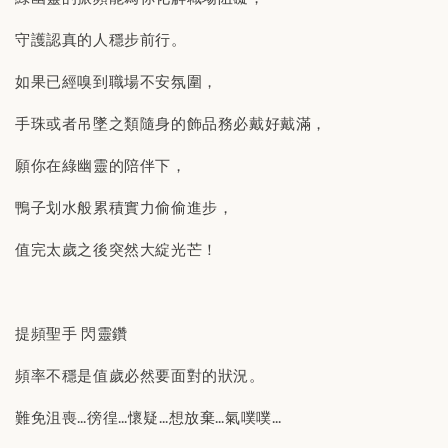
守護認真的人穩步前行。
如果已經嗅到職場不安氛圍，
手珠或者吊墜之類隨身的飾品務必戴好戴滿，
願你在綠幽靈的陪伴下，
鴨子划水般累積實力偷偷進步，
值完太歲之後突然大綻光芒！
提頻聖手 閃靈鑽
頻率不穩是值歲必然要面對的狀況。
難免沮喪…徬徨…懷疑…想放棄…氣噗噗…