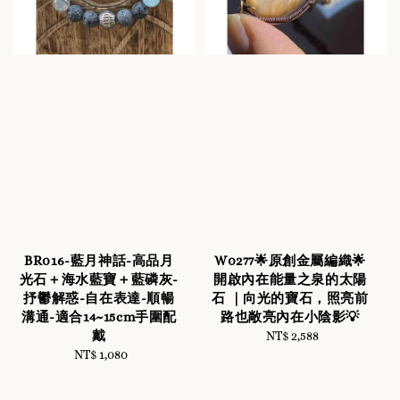
BR016-藍月神話-高品月
W0277🌟原創金屬編織🌟
光石＋海水藍寶＋藍磷灰-
開啟內在能量之泉的太陽
抒鬱解惑-自在表達-順暢
石 ｜向光的寶石，照亮前
溝通-適合14~15cm手圍配
路也敞亮內在小陰影💡
戴
NT$ 2,588
Regular
NT$ 1,080
Regular
price
price