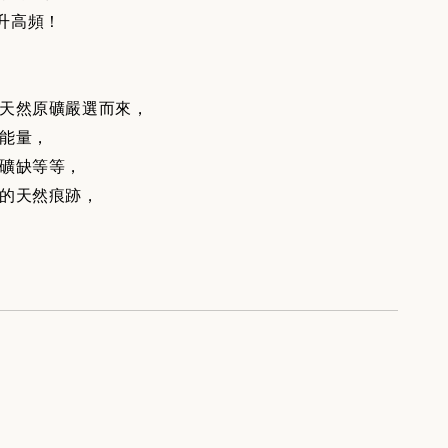
升高頻！
天然原礦嚴選而來，
能量，
礦缺等等，
的天然痕跡，