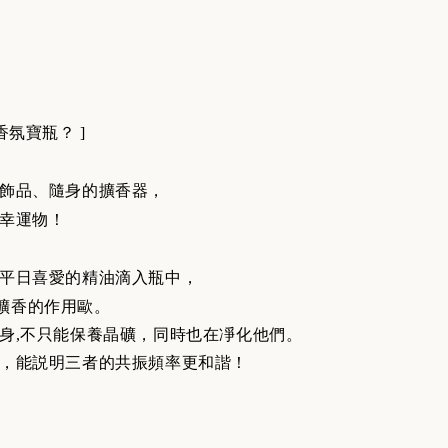
香氛寶瓶？ ]
飾品、隨身的擴香器，
幸運物！
平日喜愛的精油滴入瓶中，
擴香的作用歐。
身,不只能保養晶礦，同時也在凈化他們。
，能説明三者的共振頻率更和諧！