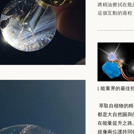
將精油擦拭在瓶
這個互動的過程
------------------
[
能量界的最佳拍
萃取自植物的精
都是大自然賜與
在能量提升之路
就像兩位護持同