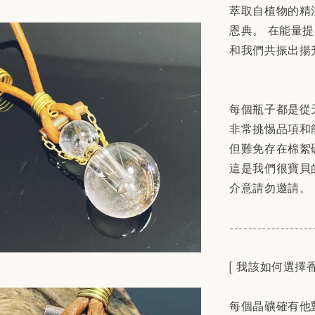
萃取自植物的精
恩典。 在能量
和我們共振出揚
每個瓶子都是從
非常挑惕品項和
但難免存在棉絮
這是我們很寶貝
介意請勿邀請。
------------------
[ 我該如何選擇香
每個晶礦確有他