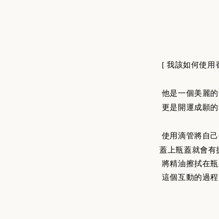
[ 我該如何使用
他是一個美麗的
更是開運成願的
使用滴管將自己
蓋上瓶蓋就會有
將精油擦拭在瓶
這個互動的過程