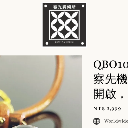
QBO
察先機
開啟，
Regular
NT$ 3,999
price
Worldwide