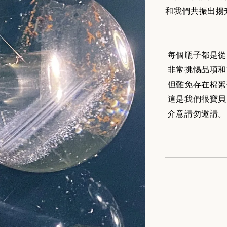
和我們共振出揚
每個瓶子都是從
非常挑惕品項和
但難免存在棉絮
這是我們很寶貝
介意請勿邀請。