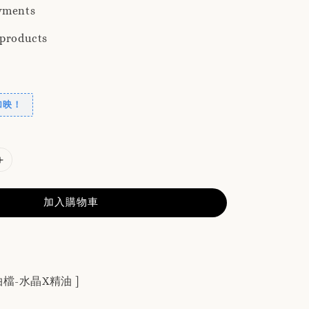
yments
 products
加映！
加入購物車
檔-水晶X精油 ]