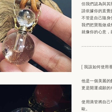
但我們認為與其
請依據你的直覺
不管是自己隨身
我們把寶瓶做成
就像你的心意，
------------------
[ 我該如何使用香
他是一個美麗的
更是開運成願的
使用滴管將自己
歐。