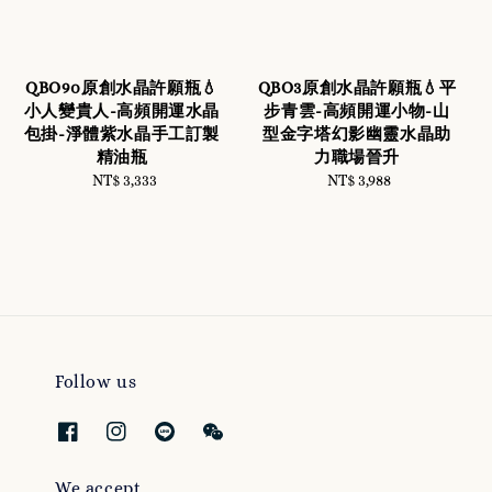
QBO90原創水晶許願瓶💧
QBO3原創水晶許願瓶💧平
小人變貴人-高頻開運水晶
步青雲-高頻開運小物-山
包掛-淨體紫水晶手工訂製
型金字塔幻影幽靈水晶助
精油瓶
力職場晉升
NT$ 3,333
Regular
NT$ 3,988
Regular
price
price
Follow us
We accept