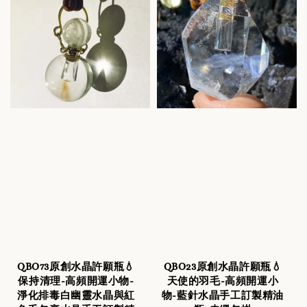
QBO73原創水晶許願瓶💧
QBO23原創水晶許願瓶💧
保持清理-高頻開運小物-
天使的羽毛-高頻開運小
淨化排毒白幽靈水晶與紅
物-藍針水晶手工訂製精油