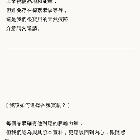
非常挑惕品項和能量，
但難免存在棉絮礦缺等等，
這是我們很寶貝的天然痕跡，
介意請勿邀請。
[ 我該如何選擇香氛寶瓶？ ]
每個晶礦確有他對應的脈輪力量，
但我們認為與其照本宣科，更應該回到內心，跟隨感