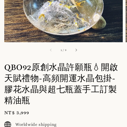
1
/
9
QBO92原創水晶許願瓶💧開啟
天賦禮物-高頻開運水晶包掛-
膠花水晶與超七瓶蓋手工訂製
精油瓶
Regular
NT$ 3,999
price
Worldwide shipping