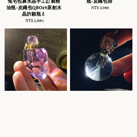
兔毛包裹水晶手工訂製精
瓶-皮繩包掛
油瓶-皮繩包QBO29原創水
NT$ 3,988
Regular
晶許願瓶💧
price
NT$ 2,880
Regular
price