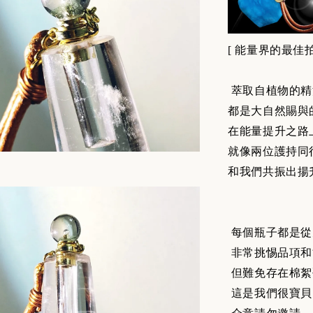
[
能量界的最佳拍
萃取自植物的精
都是大自然賜與
在能量提升之路
就像兩位護持同
和我們共振出揚
每個瓶子都是從
非常挑惕品項和
但難免存在棉絮
這是我們很寶貝