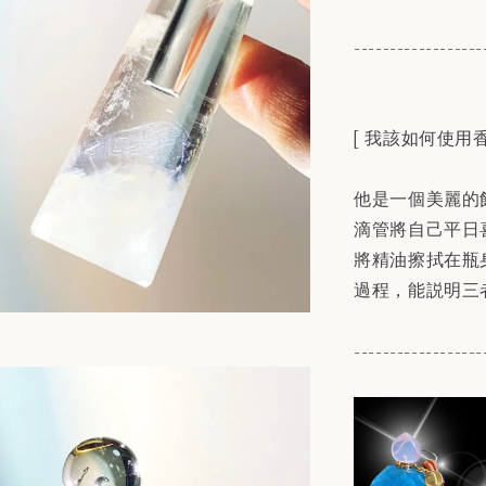
------------------
[ 我該如何使用香
他是一個美麗的
滴管將自己平日
將精油擦拭在瓶
過程，能説明三
------------------