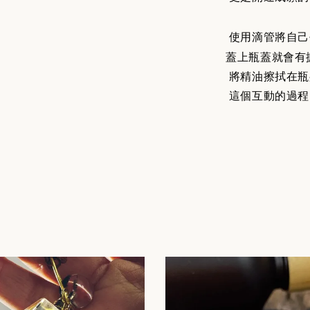
使用滴管將自己
蓋上瓶蓋就會有
將精油擦拭在瓶
這個互動的過程