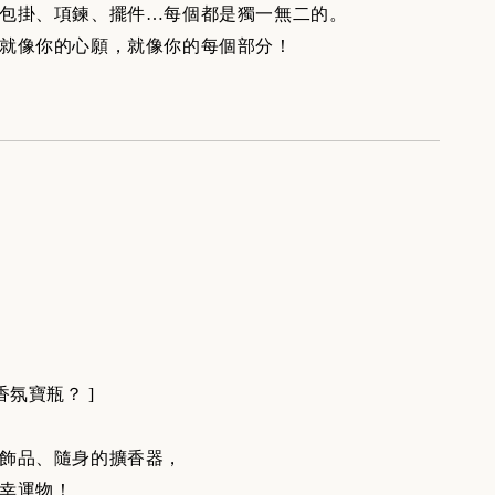
包掛、項鍊、擺件…每個都是獨一無二的。
就像你的心願，就像你的每個部分！
香氛寶瓶？ ]
飾品、隨身的擴香器，
幸運物！