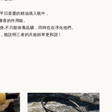
平日喜愛的精油滴入瓶中，
擴香的作用歐。
身,不只能保養晶礦，同時也在凈化他們。
，能説明三者的共振頻率更和諧！