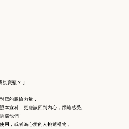
香氛寶瓶？ ]
對應的脈輪力量，
照本宣科，更應該回到內心，跟隨感受。
挑選他們！
使用，或者為心愛的人挑選禮物，