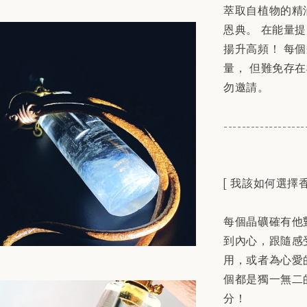
萃取自植物的精
恩典。 在能量
揚升高頻！ 每
量， 但難免存
勿邀請。
------------------
[ 我該如何選擇香
每個晶礦確有他
到內心，跟隨感
用，或者為心愛
個都是獨一無二
分！