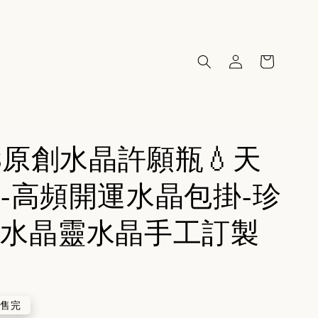
95原創水晶許願瓶💧天
-高頻開運水晶包掛-珍
水晶靈水晶手工訂製
售完