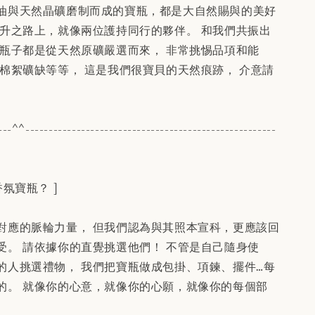
油與天然晶礦磨制而成的寶瓶，都是大自然賜與的美好
提升之路上，就像兩位護持同行的夥伴。 和我們共振出
個瓶子都是從天然原礦嚴選而來， 非常挑惕品項和能
在棉絮礦缺等等， 這是我們很寶貝的天然痕跡， 介意請
---^^------------------------------------------------------
氛寶瓶？ ]
對應的脈輪力量， 但我們認為與其照本宣科，更應該回
受。 請依據你的直覺挑選他們！ 不管是自己隨身使
的人挑選禮物， 我們把寶瓶做成包掛、項鍊、擺件…每
的。 就像你的心意，就像你的心願，就像你的每個部