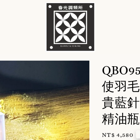
QBO
使羽毛
貴藍針
精油瓶
Regular
NT$ 4,580