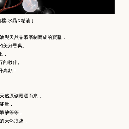
檔-水晶X精油 ]
油與天然晶礦磨制而成的寶瓶，
的美好恩典。
上，
行的夥伴。
升高頻！
天然原礦嚴選而來，
能量，
礦缺等等，
的天然痕跡，