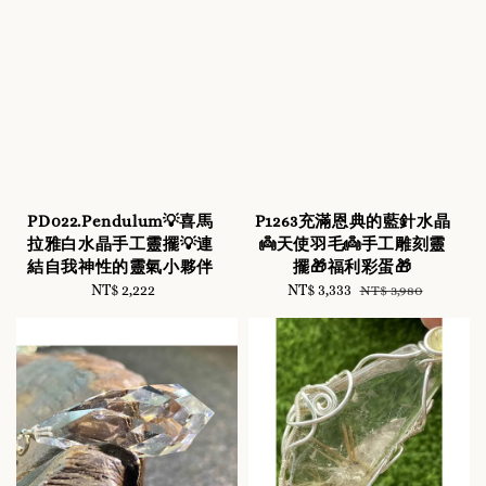
PD022.Pendulum💡喜馬
P1263充滿恩典的藍針水晶
拉雅白水晶手工靈擺💡連
👼天使羽毛👼手工雕刻靈
結自我神性的靈氣小夥伴
擺🎁福利彩蛋🎁
NT$ 2,222
Regular
Sale
NT$ 3,333
Regular
NT$ 3,980
price
price
price