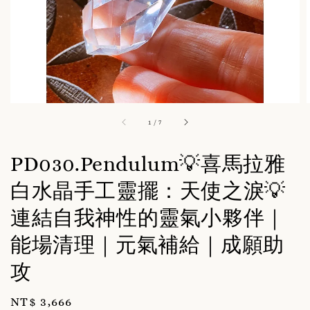
1
/
7
PD030.Pendulum💡喜馬拉雅
白水晶手工靈擺：天使之淚💡
連結自我神性的靈氣小夥伴｜
能場清理｜元氣補給｜成願助
攻
Regular
NT$ 3,666