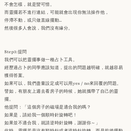
不會怎樣，就是蠻可惜。
而靈擺若不進行連結，可能就會出現你無法操作他，
停滯不動，或只做直線擺動…
然後很多人會說，我們沒有緣分。
Step3:提問
我們可以把靈擺事做一種占卜工具。
經歷過占卜的同學應該知道，提出的問題越明確，就越容易
獲得答案。
如果可以，我們盡量設定成可以用yes / no來回覆的問題。
譬如，有朋友上週去看房子的時候，她就攜帶了自己的靈
擺。
他提問：「這個房子的磁場是適合我的嗎？
如果是，請給我一個順時針旋轉吧！
如果並不適合我，就請逆時針旋轉，謝謝你～」
此時，靈擺若是沒有順時針或者逆時針旋轉，而是前後擺動