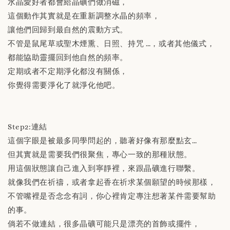
水晶愛好者都會給晶礦們做消磁，
這個動作其實就是在重新調整水晶的頻率，
讓他們回歸到最自然的震動方式。
不管是鼠尾草或聖木煙熏、日照、持咒 …，或者其他儀式，
都能協助靈擺回到他自然的頻率。
定期或者不定期淨化都沒有關係，
你覺得需要淨化了就淨化他吧。
Step2:連結
這個字眼是被最多同學問起的，聽著好像有那麼點玄…
但其實就是需要我們很聚焦，專心一致的那種狀態。
用這個狀態讓自己進入到寧靜裡，來跟晶礦進行聯繫。
就像我們在祈禱，或者拿起香在祈求某個願望的時候那樣，
不管嘴裡是否念念有詞，你心裡肯定專注想著某件需要幫助
的事。
倘若不做連結，很多晶礦可能只是漂亮的首飾或擺件，