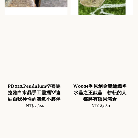
PD023.Pendulum💡喜馬
W0034🌟原創金屬編織🌟
拉雅白水晶手工靈擺💡連
水晶之王鈦晶｜耕耘的人
結自我神性的靈氣小夥伴
都將有碩果滿倉
NT$ 2,366
Regular
NT$ 3,680
Regular
price
price