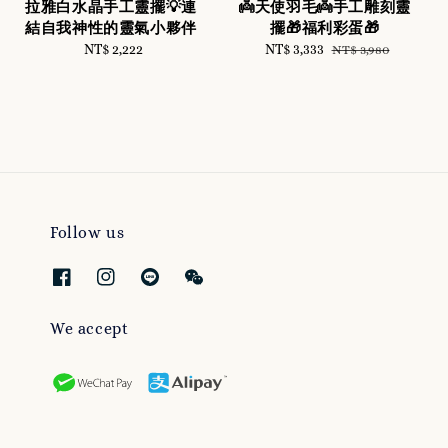
拉雅白水晶手工靈擺💡連
👼天使羽毛👼手工雕刻靈
結自我神性的靈氣小夥伴
擺🎁福利彩蛋🎁
NT$ 2,222
Regular
Sale
NT$ 3,333
Regular
NT$ 3,980
price
price
price
Follow us
We accept