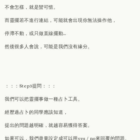
不會怎樣，就是蠻可惜。
而靈擺若不進行連結，可能就會出現你無法操作他，
停滯不動，或只做直線擺動…
然後很多人會說，可能是我們沒有緣分。
：：：Step3提問：：：
我們可以把靈擺事做一種占卜工具。
經歷過占卜的同學應該知道，
提出的問題越明確，就越容易獲得答案。
如果可以，我們盡量設定成可以用yes / no來回覆的問題。