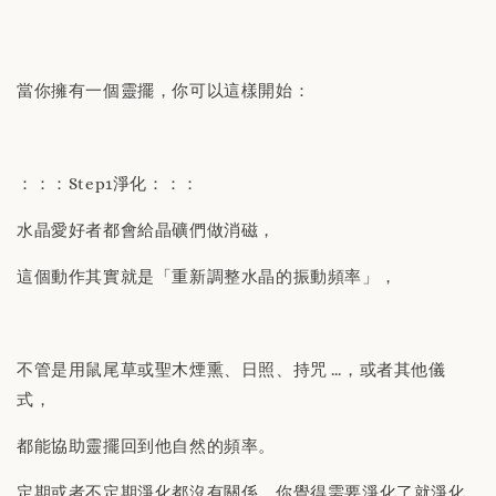
當你擁有一個靈擺，你可以這樣開始：
：：：Step1淨化：：：
水晶愛好者都會給晶礦們做消磁，
這個動作其實就是「重新調整水晶的振動頻率」，
不管是用鼠尾草或聖木煙熏、日照、持咒 …，或者其他儀
式，
都能協助靈擺回到他自然的頻率。
定期或者不定期淨化都沒有關係，你覺得需要淨化了就淨化