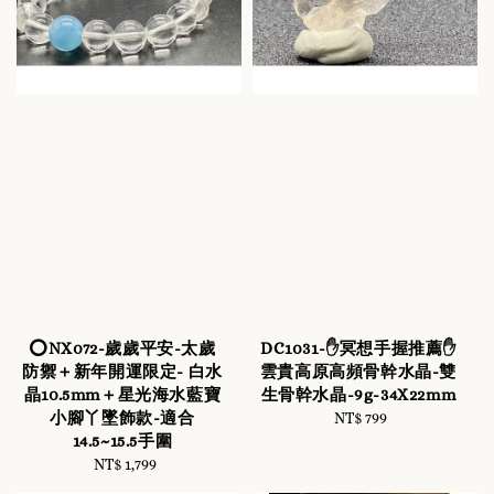
⭕️NX072-歲歲平安-太歲
DC1031-✋冥想手握推薦✋
防禦＋新年開運限定- 白水
雲貴高原高頻骨幹水晶-雙
晶10.5mm＋星光海水藍寶
生骨幹水晶-9g-34X22mm
小腳丫墜飾款-適合
NT$ 799
Regular
14.5~15.5手圍
price
NT$ 1,799
Regular
price