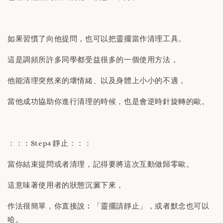
如果習慣了向他提問，也可以把靈擺當作清理工具。
這是調頻所許多同學都受益很多的一個使用方法，
他能清理突然來的壞情緒、以及身體上小小的不適，
當他成功協助你進行清理的時候，也是會逆時針旋轉的歐。
：：：Step4 靜止：：：
當你結束提問或者清理，記得要將這次互動做歸零歐。
這意味著使用者的狀態沉澱下來，
作法很簡單，你直接說︰「靈擺請靜止」，或者默念也可以
哈。