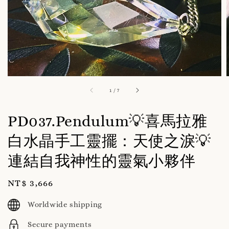
1
/
7
PD037.Pendulum💡喜馬拉雅
白水晶手工靈擺：天使之淚💡
連結自我神性的靈氣小夥伴
Regular
NT$ 3,666
price
Worldwide shipping
Secure payments