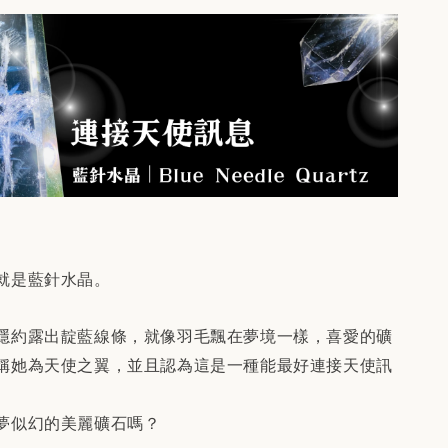
就是藍針水晶。
隱約露出靛藍線條，就像羽毛飄在夢境一樣，喜愛的礦
稱她為天使之翼，並且認為這是一種能最好連接天使訊
夢似幻的美麗礦石嗎？