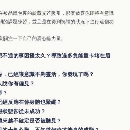
在被晶體包裹的靛藍光芒吸引，那麼恭喜你即將有意識
關的課題練習，並且是在得到祝福的狀況下進行這個功
多關注一下自己的眉心輪力量。
想不通的事困擾太久？導致過多負能量卡堵在眉
點，已經讓意識不夠靈活，你發現了嗎？
人說你有偏見？
師？
已經反應在你身體也緊繃？
想狀態卻從未成功？
越來越不確定是否被聽見？