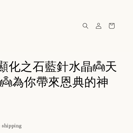
87顯化之石藍針水晶👼天
👼為你帶來恩典的神
 shipping