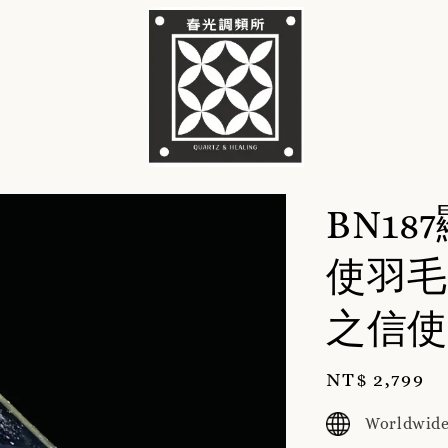
BN1
使羽毛
之信使
Regular
NT$ 2,799
price
Worldwide