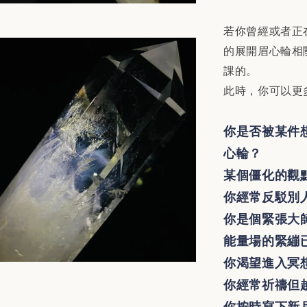
若你曾經或者正
的展開眉心輪相
課的。
此時，你可以更
你是否被某件
心輪？
某個僵化的觀
你經常反駁別
你是個緊張大
能量場的緊繃
你渴望進入冥
你經常祈禱但