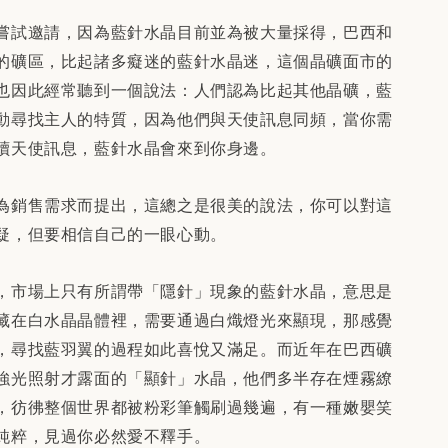
嘗試邀請，因為藍針水晶目前並為被大量採得，巴西和
的礦區，比起諸多癡迷的藍針水晶迷，這個晶礦面市的
也因此經常聽到一個說法：人們認為比起其他晶礦，藍
動尋找主人的特質，因為他們與天使訊息同頻，當你需
讀天使訊息，藍針水晶會來到你身邊。
為銷售需求而提出，這總之是很美的說法，你可以對這
疑，但要相信自己的一眼心動。
，市場上只有所謂帶「隱針」現象的藍針水晶，意思是
藏在白水晶晶體裡，需要通過白熾燈光來顯現，那感覺
，尋找藍羽翼的過程如此喜悅又滿足。而近年在巴西礦
強光照射才露面的「顯針」水晶，他們多半存在煙霧繚
，彷彿整個世界都被粉彩筆觸刷過幾遍，有一種嫩嬰笑
純粹，見過你必然愛不釋手。