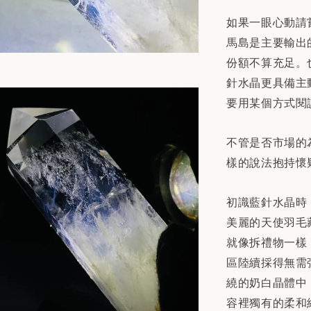
如果一眼心動請
馬島是主要輸出
份額不算充足。
針水晶更具備主
要用某個方式閱
不管是否市場的
樣的說法抱持懷
初識藍針水晶時
美麗的天使羽毛
就像拆禮物一樣
區陸續採得無需
繞的奶白晶體中
容裡獨有的柔和