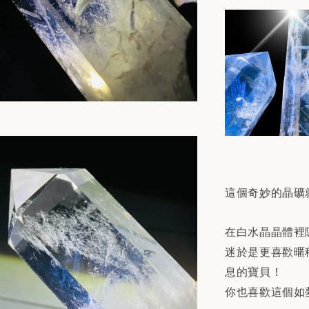
這個奇妙的晶礦
在白水晶晶體裡
迷於是更喜歡暱
息的寶貝！
你也喜歡這個如