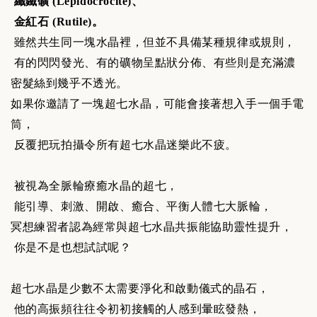
纖鐵礦 (Lepidocrocite)、
金紅石 (Rutile)。
雖然共生同一塊水晶裡，但並不具備某種規律或規則，
有的閃閃發光、有的礦物呈點狀分佈、有些則是充滿濃
密髮絲到幾乎不透光。
如果你邀請了一塊超七水晶，可能會接著想入手一個手電
筒，
反覆把玩拍攝令所有超七水晶迷樂此不疲。
被視為全脈輪療癒水晶的超七，
能引導、刺激、開啟、癒合、平衡人體七大脈輪，
冥想練習者認為經常與超七水晶共振能協助靈性提升，
你是不是也想試試呢？
超七水晶是少數不太需要淨化和啟動儀式的晶石，
他的高振頻往往令初初接觸的人感到暈眩發熱，