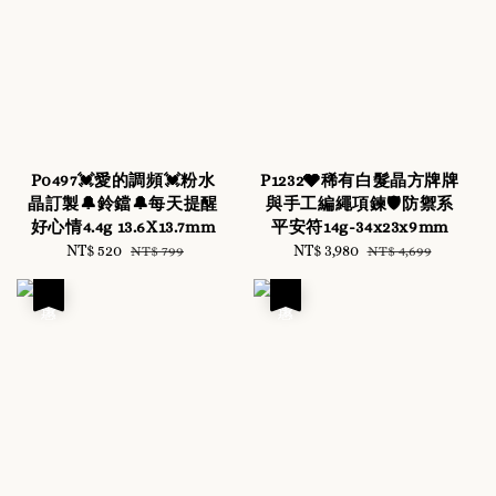
P0497💓愛的調頻💓粉水
P1232🩶稀有白髮晶方牌牌
晶訂製🔔鈴鐺🔔每天提醒
與手工編繩項鍊🛡️防禦系
好心情4.4g 13.6X13.7mm
平安符14g-34x23x9mm
Sale
NT$ 520
Regular
Sale
NT$ 3,980
Regular
NT$ 799
NT$ 4,699
price
price
price
price
優惠
優惠