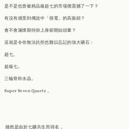
是不是也曾被精品級超七的市場價震撼了一下？
有沒有感受到傳說中「很電」的高振頻？
會不會滿懷期待掛上身卻開始頭暈？
這就是令你無法抗拒也難以忘記的強大礦石：
超七。
超級七。
三輪骨幹水晶。
Super Seven Quartz 。
雖然是由於七礦共生而得名，