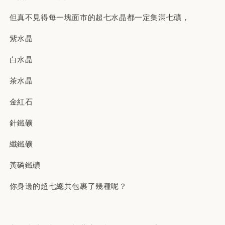
但真不見得每一塊面市的超七水晶都一定集滿七礦，
紫水晶
白水晶
茶水晶
金紅石
針鐵礦
纖鐵礦
黃磷鐵礦
你身邊的超七總共包裹了幾種呢？