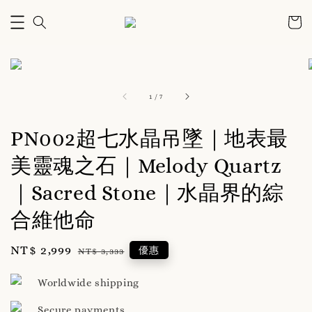
1
/
7
PN002超七水晶吊墜｜地表最
美靈魂之石｜Melody Quartz
｜Sacred Stone｜水晶界的綜
合維他命
Sale
NT$ 2,999
Regular
優惠
NT$ 3,333
price
price
Worldwide shipping
Secure payments