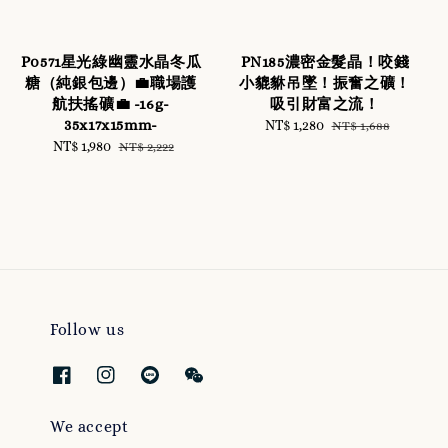
P0571星光綠幽靈水晶冬瓜
PN185濃密金髮晶！咬錢
糖（純銀包邊）💼職場護
小貔貅吊墜！振奮之礦！
航扶搖礦💼 -16g-
吸引財富之流！
35x17x15mm-
Sale
NT$ 1,280
Regular
NT$ 1,688
Sale
NT$ 1,980
Regular
price
price
NT$ 2,222
price
price
Follow us
We accept