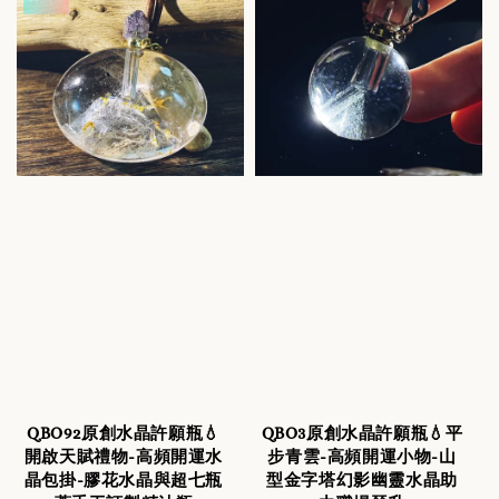
QBO92原創水晶許願瓶💧
QBO3原創水晶許願瓶💧平
開啟天賦禮物-高頻開運水
步青雲-高頻開運小物-山
晶包掛-膠花水晶與超七瓶
型金字塔幻影幽靈水晶助