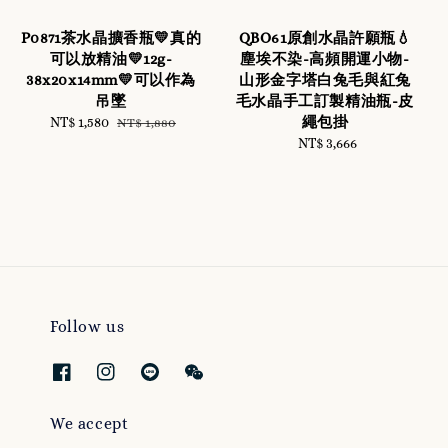
P0871茶水晶擴香瓶💛真的
QBO61原創水晶許願瓶💧
可以放精油💛12g-
塵埃不染-高頻開運小物-
38x20x14mm💛可以作為
山形金字塔白兔毛與紅兔
吊墜
毛水晶手工訂製精油瓶-皮
繩包掛
Sale
NT$ 1,580
Regular
NT$ 1,880
price
price
NT$ 3,666
Regular
price
Follow us
We accept