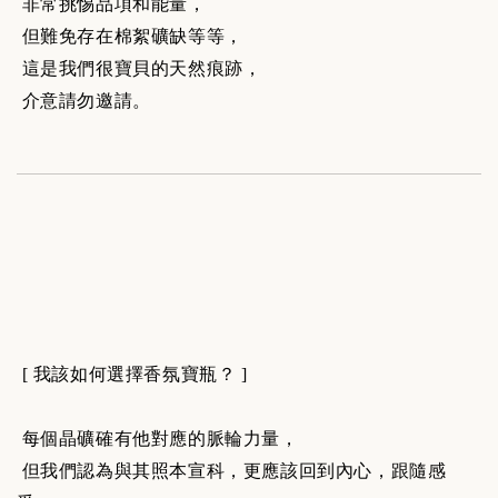
非常挑惕品項和能量，
但難免存在棉絮礦缺等等，
這是我們很寶貝的天然痕跡，
介意請勿邀請。
[ 我該如何選擇香氛寶瓶？ ]
每個晶礦確有他對應的脈輪力量，
但我們認為與其照本宣科，更應該回到內心，跟隨感