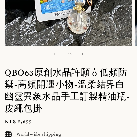
1
/
9
QBO63原創水晶許願💧低頻防
禦-高頻開運小物-溫柔結界白
幽靈異象水晶手工訂製精油瓶-
皮繩包掛
Regular
NT$ 2,699
price
Worldwide shipping