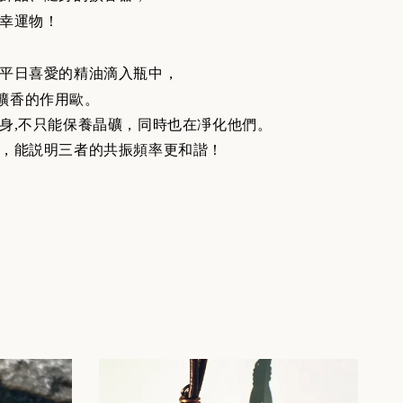
幸運物！
平日喜愛的精油滴入瓶中，
擴香的作用歐。
身,不只能保養晶礦，同時也在凈化他們。
，能説明三者的共振頻率更和諧！