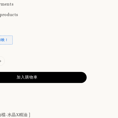
yments
 products
加映！
加入購物車
檔-水晶X精油 ]