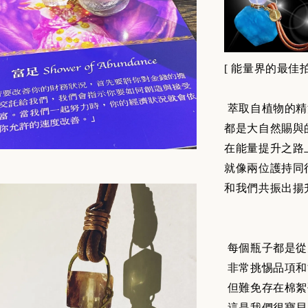
[
能量界的最佳拍
萃取自植物的精
都是大自然賜與
在能量提升之路
就像兩位護持同
和我們共振出揚
每個瓶子都是從
非常挑惕品項和
但難免存在棉絮
這是我們很寶貝