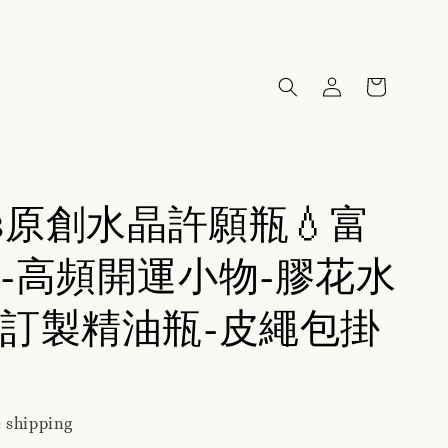
68原創水晶許願瓶💧富
-高頻開運小物-膠花水
訂製精油瓶-皮繩包掛
 shipping