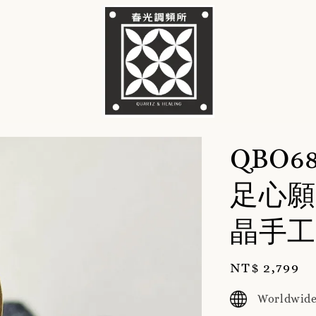
QBO
足心願
晶手工
Regular
NT$ 2,799
price
Worldwide