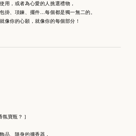
使用，或者為心愛的人挑選禮物，
包掛、項鍊、擺件…每個都是獨一無二的。
就像你的心願，就像你的每個部分！
香氛寶瓶？ ]
飾品、隨身的擴香器，