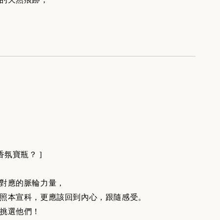
香氛寶瓶？ ]
對應的脈輪力量，
照本宣科，更應該回到內心，跟隨感受。
挑選他們！