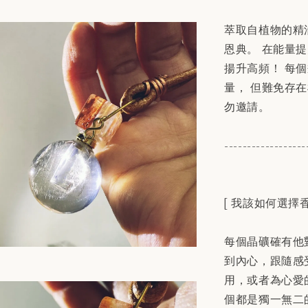
萃取自植物的精
恩典。 在能量
揚升高頻！ 每
量， 但難免存
勿邀請。
------------------
[ 我該如何選擇香
每個晶礦確有他
到內心，跟隨感
用，或者為心愛
個都是獨一無二