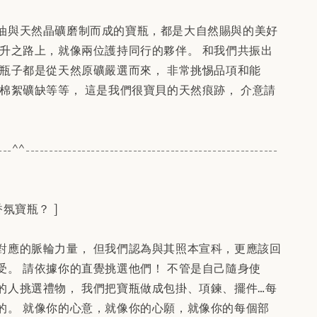
油與天然晶礦磨制而成的寶瓶，都是大自然賜與的美好
提升之路上，就像兩位護持同行的夥伴。 和我們共振出
個瓶子都是從天然原礦嚴選而來， 非常挑惕品項和能
在棉絮礦缺等等， 這是我們很寶貝的天然痕跡， 介意請
---^^------------------------------------------------------
氛寶瓶？ ]
對應的脈輪力量， 但我們認為與其照本宣科，更應該回
受。 請依據你的直覺挑選他們！ 不管是自己隨身使
的人挑選禮物， 我們把寶瓶做成包掛、項鍊、擺件…每
的。 就像你的心意，就像你的心願，就像你的每個部