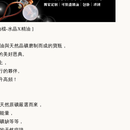
檔-水晶X精油 ]
油與天然晶礦磨制而成的寶瓶，
的美好恩典。
上，
行的夥伴。
升高頻！
天然原礦嚴選而來，
能量，
礦缺等等，
的天然痕跡，