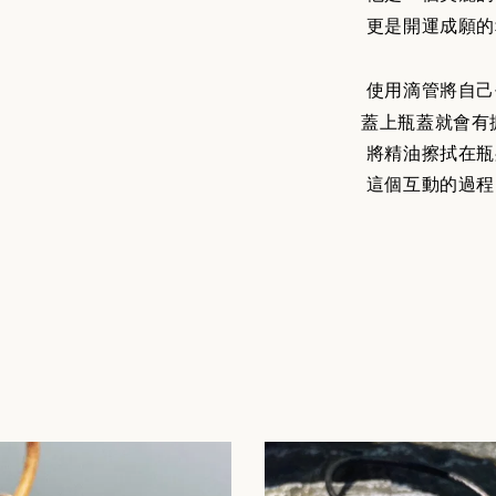
更是開運成願的
使用滴管將自己
蓋上瓶蓋就會有
將精油擦拭在瓶
這個互動的過程