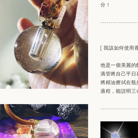
分！
------------------
[ 我該如何使用香
他是一個美麗的
滴管將自己平日
將精油擦拭在瓶
過程，能説明三
------------------