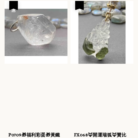
優惠
優惠
P0709🎁福利彩蛋🎁黃鐵
FX068🦊開運瑞狐🦊贊比