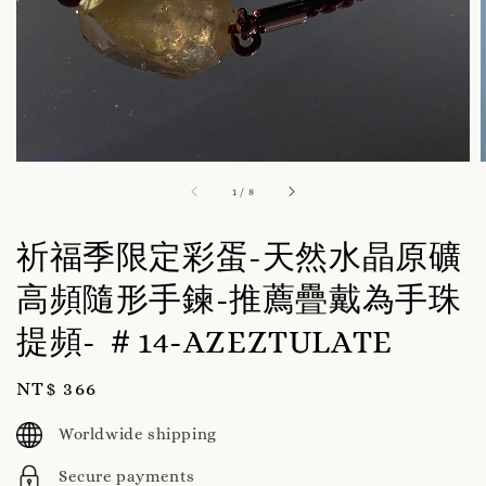
1
/
8
祈福季限定彩蛋-天然水晶原礦
高頻隨形手鍊-推薦疊戴為手珠
提頻- ＃14-AZEZTULATE
Regular
NT$ 366
price
Worldwide shipping
Secure payments