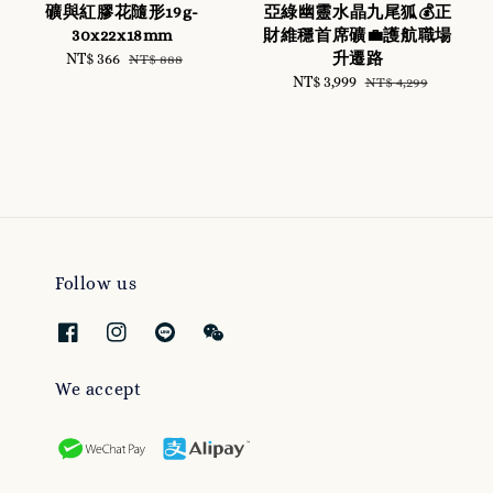
礦與紅膠花隨形19g-
亞綠幽靈水晶九尾狐💰正
30x22x18mm
財維穩首席礦💼護航職場
升遷路
Sale
NT$ 366
Regular
NT$ 888
price
price
Sale
NT$ 3,999
Regular
NT$ 4,299
price
price
Follow us
We accept