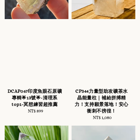
DCAP067印度魚眼石原礦
CP344力量型助攻礦茶水
專輯🌟13號🌟-清理系
晶能量柱｜補給拼搏精
top1-冥想練習超推薦
力！支持願景落地！安心
衝刺不徬徨！
NT$ 899
Regular
price
NT$ 1,080
Regular
price