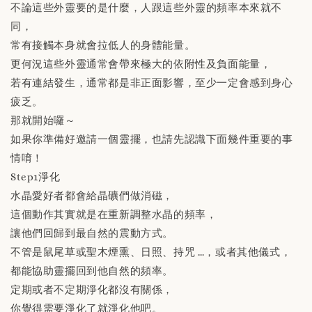
不論這些外靈要的是什麼，人跟這些外靈的頻率本來就不
同，
常有接觸本身就會拉低人的身體能量。
更何況這些外靈通常會帶來極大的依附性及負面能量，
若有連結發生，通常都是非正面影響，至少一定會感到身心
疲乏。
那就開始囉～
如果你準備好邀請一個靈擺，也請先認識下面幾件重要的事
情唷！
Step1淨化
水晶愛好者都會給晶礦們做消磁，
這個動作其實就是在重新調整水晶的頻率，
讓他們回歸到最自然的震動方式。
不管是鼠尾草或聖木煙熏、日照、持咒 …，或者其他儀式，
都能協助靈擺回到他自然的頻率。
定期或者不定期淨化都沒有關係，
你覺得需要淨化了就淨化他吧。