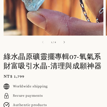
1
/
8
綠水晶原礦靈擺專輯07-氧氣系
財富吸引水晶-清理與成願神器
Regular
NT$ 1,799
price
Worldwide shipping
Secure payments
Authentic products