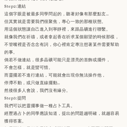
Step2:連結
這個字眼是被最多同學問起的，聽著好像有那麼點玄…
但其實就是需要我們很聚焦，專心一致的那種狀態。
用這個狀態讓自己進入到寧靜裡，來跟晶礦進行聯繫。
就像我們在祈禱，或者拿起香在祈求某個願望的時候那樣，
不管嘴裡是否念念有詞，你心裡肯定專注想著某件需要幫助
的事。
倘若不做連結，很多晶礦可能只是漂亮的首飾或擺件，
不會怎樣，就是蠻可惜。
而靈擺若不進行連結，可能就會出現你無法操作他，
停滯不動，或只做直線擺動…
然後很多人會說，我們沒有緣分。
Step3:提問
我們可以把靈擺事做一種占卜工具。
經歷過占卜的同學應該知道，提出的問題越明確，就越容易
獲得答案。