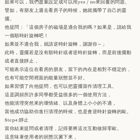
如果可以，我們盡量設定成可以用yes / no來回覆的問題。
譬如，有朋友上週去看房子的時候，她就攜帶了自己的靈
擺。
他提問：「這個房子的磁場是適合我的嗎？如果是，請給我
一個順時針旋轉吧！
如果並不適合我，就請逆時針旋轉，謝謝你～」
此時，靈擺若是沒有順時針或者逆時針旋轉，而是前後擺動
或者直接靜止，
可能表示這位在看房的朋友，當下的內在是相對不穩定的，
也有可能空間裡面的能量狀態並不好。
如果習慣了向他提問，也可以把靈擺當作清理工具。
這是調頻所許多同學都受益很多的一個使用方法，
他能清理突然來的壞情緒、以及身體上小小的不適，
當他成功協助你進行清理的時候，也是會逆時針旋轉的歐。
Step4:靜止
當你結束提問或者清理，記得要將這次互動做歸零歐。
這意味著使用者的狀態沉澱下來，