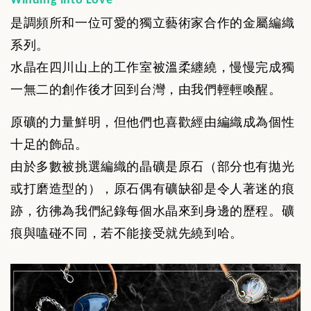
Winding into Love
是調頻所和一位可愛的獨立藝術家合作的金屬編織
系列。
水晶在四川山上的工作室被溫柔纏繞，慢慢完成獨
一無二的創作後才回到台灣，由我們輕輕喚醒。
原礦的力量鮮明，但他們也喜歡經由編織成為個性
十足的飾品。
由於多數被挑選編織的晶礦是原石（部分也有拋光
或打磨造型的），
原石偶有礦缺卻是令人著迷的痕
跡，彷彿為我們紀錄每個水晶來到身邊的歷程。礦
痕與嗑碰不同，若不能接受就先繞到哈。