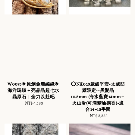
W0075🌟原創金屬編織🌟
⭕️NX013歲歲平安-太歲防
海洋瑪瑙＋亮晶晶超七水
禦限定--黑髮晶
晶原石｜全力以赴吧
10.5mm+海水藍寶14mm＋
火山岩(可滴精油擴香)-適
NT$ 4,580
Regular
合14~15手圍
price
NT$ 3,333
Regular
price