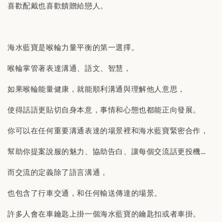
喜歡配戴也喜歡饋贈給戀人。
海水藍寶是喉輪力量平衡的第一選擇。
喉輪掌管著表達溝通、語文、智慧，
如果喉輪能量健康，就能順利溝通與理解他人意思，
使得話語更貼切自身本意，事情和心態也都能正向發展。
你可以在任何重要溝通表達的場景裡和海水藍寶緊密合作，
幫助你提案說服的魅力、協助告白、讓每個交流話更投機…
而交流的定義除了語言溝通，
也包含了行車交通，和任何輸送傳達的場景。
許多人會在車鑰匙上掛一個海水藍寶的鑰匙扣或者車掛。