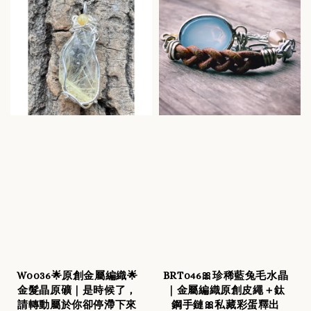
W0036🌟原創金屬編織🌟
BRT046🎀珍稀藍兔毛水晶
金髮晶原礦｜是時候了，
｜金屬編織原創皮繩＋鈦
請轉動屬於你卻停滯下來
鋼手鏈🎀私藏彩蛋釋出