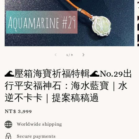
1
/
9
🌊壓箱海寶祈福特輯🌊No.29出
行平安福神石：海水藍寶｜水
逆不卡卡｜提案稿稿過
Regular
NT$ 3,999
price
Worldwide shipping
Secure payments