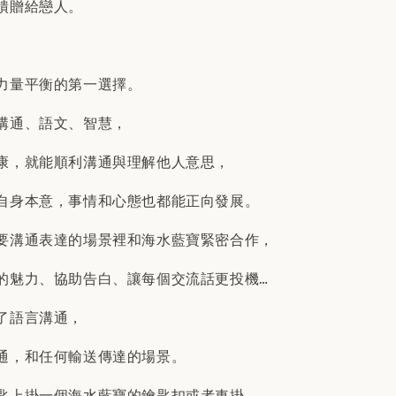
饋贈給戀人。
力量平衡的第一選擇。
溝通、語文、智慧，
康，就能順利溝通與理解他人意思，
自身本意，事情和心態也都能正向發展。
要溝通表達的場景裡和海水藍寶緊密合作，
的魅力、協助告白、讓每個交流話更投機…
了語言溝通，
通，和任何輸送傳達的場景。
匙上掛一個海水藍寶的鑰匙扣或者車掛。