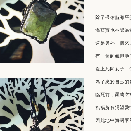
除了保佑航海平
海藍寶也被認為
這是另外一個來
有一個帥氣但地
愛上凡間女子，
為了忠於自己的
臨死前，羅蘭乞
祝福所有渴望愛
因此地中海國家