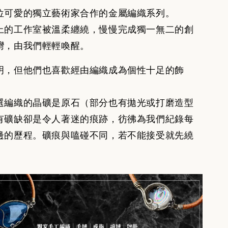
位可愛的獨立藝術家合作的金屬編織系列。
上的工作室被溫柔纏繞，慢慢完成獨一無二的創
灣，由我們輕輕喚醒。
明，但他們也喜歡經由編織成為個性十足的飾
選編織的晶礦是原石（部分也有拋光或打磨造型
有礦缺卻是令人著迷的痕跡，彷彿為我們紀錄每
邊的歷程。礦痕與嗑碰不同，若不能接受就先繞