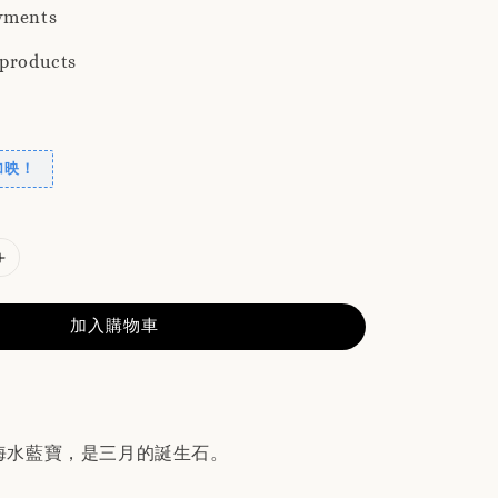
yments
 products
加映！
加入購物車
ne，海水藍寶，是三月的誕生石。