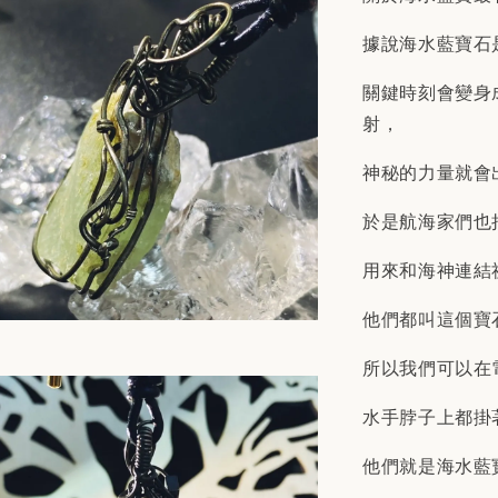
據說海水藍寶石
關鍵時刻會變身
射，
神秘的力量就會
於是航海家們也
用來和海神連結
他們都叫這個寶
所以我們可以在
水手脖子上都掛
他們就是海水藍