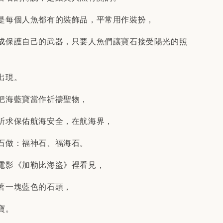
是每個人魚都有的裝飾品，平常用作裝扮，
成保護自己的武器，只要人魚們讓寶石接受陽光的照
出現。
把海藍寶當作祈禱聖物，
祈求保佑航海安全，在航海界，
石做：福神石、福海石。
電影《加勒比海盜》裡看見，
著一塊藍色的石頭，
寶。