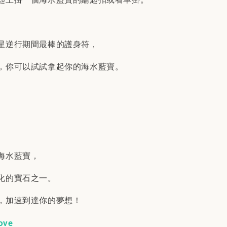
星逆行期間最棒的護身符，
，你可以試試拿起你的海水藍寶。
海水藍寶，
化的寶石之一。
，加速到達你的夢想！
ove