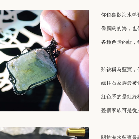
你也喜歡海水藍
像廣闊的海，也
各種色階的藍，
雖被稱為藍寶，
綠柱石家族最被
紅色系的是紅綠
整個家族可是從
關於海水藍寶最