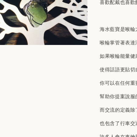
喜歡配戴也喜歡
海水藍寶是喉輪
喉輪掌管著表達
如果喉輪能量健
使得話語更貼切
你可以在任何重
幫助你提案說服
而交流的定義除
也包含了行車交
許多人會在車鑰