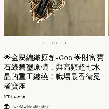
1
/
9
🌟金屬編織原創-G03 🌟財富寶
石綠碧璽原礦，與高頻超七水
晶的重工纏繞！職場最香衛冕
者寶座
Regular
NT$ 5,288
price
Worldwide shipping