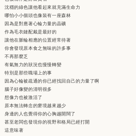
沈穩的綠色讓他看起來就充滿生命力
哪怕小小個頭也像裝有一座森林
因為是對應著心輪力量的晶礦
作為毛衣鏈配戴是最好的
讓他在脈輪相應的位置經常待著
你會發現原本食之無味的許多事
不再那麼乏
有氣無力的狀況也慢慢轉變
特別是那些職場上的事
因為心輪被疏通的你已經找回自己的力量了啊
腦子好像變的清明很多
想像力也被激活了
原本無法轉念的窘境越來越少
身邊的人也覺得你的心胸越開闊了
甚至老闆也發現你的視野和格局已經打開
這意味著