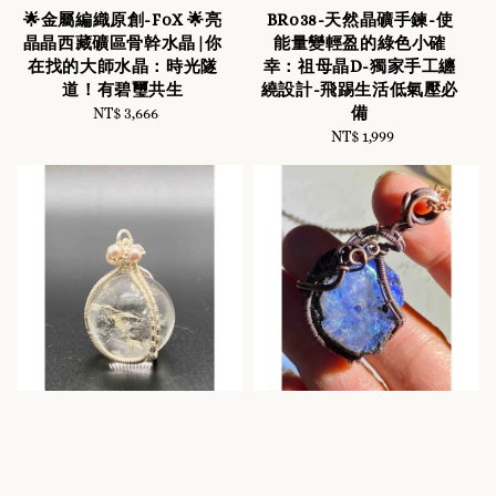
🌟金屬編織原創-F0X 🌟亮
BR038-天然晶礦手鍊-使
晶晶西藏礦區骨幹水晶|你
能量變輕盈的綠色小確
在找的大師水晶：時光隧
幸：祖母晶D-獨家手工纏
道！有碧璽共生
繞設計-飛踢生活低氣壓必
備
NT$ 3,666
Regular
price
NT$ 1,999
Regular
price