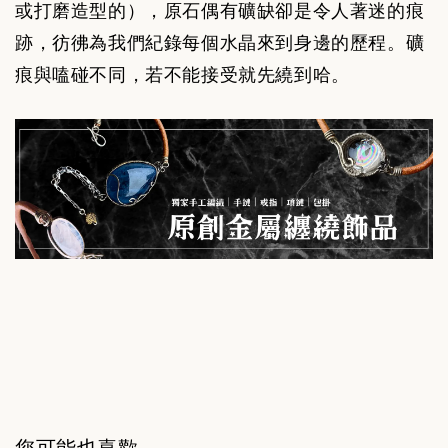
或打磨造型的），
原石偶有礦缺卻是令人著迷的痕
跡，彷彿為我們紀錄每個水晶來到身邊的歷程。礦
痕與嗑碰不同，若不能接受就先繞到哈。