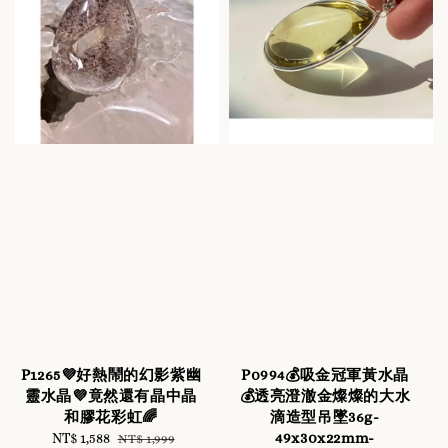
P1265💜好熱鬧的幻影紫幽
P0994💰吸金冠軍黃水晶
靈水晶💜竟然還有晶中晶
💰透亮澄澈金燦燦的大水
和膠花彩虹🌈
滴造型吊墜36g-
49x30x22mm-
Sale
NT$ 1,588
Regular
NT$ 1,999