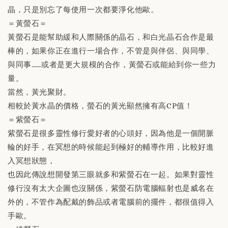
晶，只是別忘了每使用一次都要淨化他歐。
＝黃螢石＝
黃螢石是能幫助緩和人際關係的晶石，和白光晶石合作是最
棒的，如果你正在進行一場合作，不管是與伴侶、與同學、
與同事……或者是更大規模的合作，黃螢石或能給到你一些力
量。
當然，黃光聚財。
相較於黃水晶的價格，螢石的黃光顯然擁有高CP值！
＝紫螢石＝
紫螢石是很多靈性修行愛好者的心頭好，因為他是一個開脈
輪的好手，在冥想的時候能起到極好的輔導作用，比較好進
入冥想狀態，
也因此傳說想開發第三眼就多和紫螢石在一起。如果對靈性
修行沒有太大企圖也沒關係，紫螢石防電腦輻射也是威名在
外的，不管作為配戴的飾品或者電腦前的擺件，都很值得入
手歐。