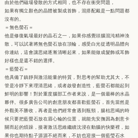
由於他們磁場發散的方式相同，也不存在衝突問題，
如果有獨立顏色的晶體被製成首飾，混搭配戴是一點問題都
沒有的。
＝無色螢石＝
他是修復氣場最好的晶石之一，如果你感覺頭腦混沌精神渙
散，可以試著將無色螢石放在頂輪，感受白光從透明晶體向
你連結，這會讓思緒逐漸清晰起來，如果能做成髮飾或耳飾
好樣也是還不錯的選擇。
＝藍螢石＝
他具備了鎮靜與激活能量的特質，對思考的幫助尤其大，不
管是冷靜下來理清思緒，或者啟發創造性，藍螢石都能起到
鮮明的影響！對於重度腦部工作者來說，是一個最棒的水晶
夥伴。很多廣告公司的創意朋友都喜歡藍螢石，首先當然是
外觀美不勝收，再者是他們經常會遇到瓶頸，腸枯思竭的時
候只要把藍螢石放在眉心輪的位置，就能先安撫因為創意卡
關而起的煩躁，接著激活思維繼續沈浸在動腦的快樂裡，如
果你也期待點子源源不絕而來，不妨也迎接一個藍瑩石水