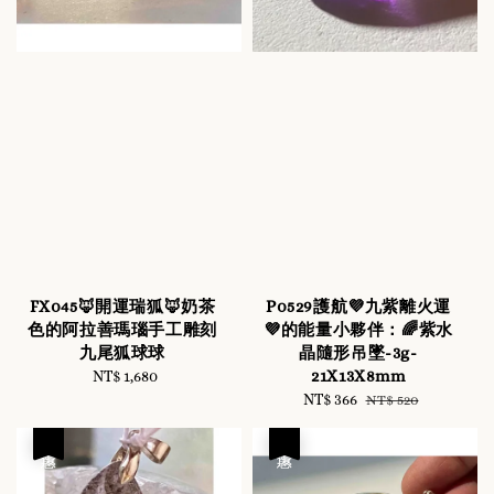
FX045🦊開運瑞狐🦊奶茶
P0529護航💜九紫離火運
色的阿拉善瑪瑙手工雕刻
💜的能量小夥伴：🌈紫水
九尾狐球球
晶隨形吊墜-3g-
21X13X8mm
NT$ 1,680
Regular
price
Sale
NT$ 366
Regular
NT$ 520
price
price
優惠
優惠