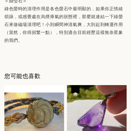
＝綠瑩石＝
綠色螢時的清理作用是各色螢石中最明顯的，如果你正情緒
煩躁，或感覺處在烏煙瘴氣的狀態裡，那麼就連結一下綠螢
石來做磁場清理吧！小則瞬間神清氣爽，大則起到轉運作用
（當然，你得頻繁一點），特別適合目前經歷這樣無奈星象
的我們。
您可能也喜歡
優惠