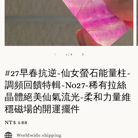
1
/
8
#27早春抗逆-仙女螢石能量柱-
調頻回饋特輯-No27-稀有拉絲
晶體絕美仙氣流光-柔和力量維
穩磁場的開運擺件
Regular
NT$ 588
price
Worldwide shipping