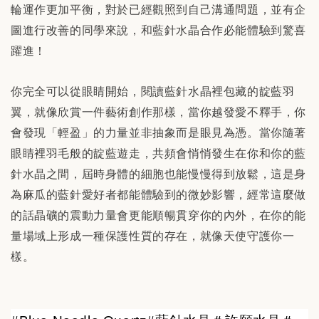
輪運作更加平衡，對於已經觀照到自己溝通問題，並有企
圖進行改善的同學來說，和藍針水晶合作必能體驗到驚喜
躍進！
你完全可以從眼睛開始，閱讀藍針水晶裡包藏的靛藍羽
翼，就像欣賞一件藝術創作那樣，當你越發愛不釋手，你
會發現「輕盈」的力量並非抽象而是眼見為憑。當你隨著
眼睛裡羽毛般的靛藍遊走，共頻會悄悄發生在你和你的藍
針水晶之間，屆時身體的細胞也能慢慢得到放鬆，這是身
為麻瓜的藍針愛好者都能體驗到的微妙影響，經常這麼做
的話晶礦的震動力量會更能順暢貫穿你的內外，在你的能
量場域上形成一種保護性質的存在，就像天使守護你一
樣。