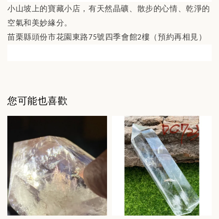
小山坡上的寶藏小店，有天然晶礦、散步的心情、乾淨的
空氣和美妙緣分。
苗栗縣頭份市花園東路
號四季會館
樓（預約再相見）
75
2
您可能也喜歡