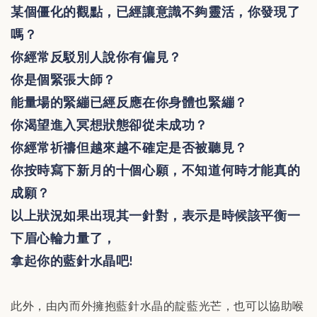
某個僵化的觀點，已經讓意識不夠靈活，你發現了
嗎？
你經常反駁別人說你有偏見？
你是個緊張大師？
能量場的緊繃已經反應在你身體也緊繃？
你渴望進入冥想狀態卻從未成功？
你經常祈禱但越來越不確定是否被聽見？
你按時寫下新月的十個心願，不知道何時才能真的
成願？
以上狀況如果出現其一針對，表示是時候該平衡一
下眉心輪力量了，
拿起你的藍針水晶吧
!
此外，由內而外擁抱藍針水晶的靛藍光芒，也可以協助喉