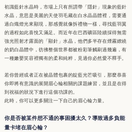
初識藍針水晶時，市場上只有所謂帶「隱針」現象的藍針
水晶，意思是美麗的天使羽毛藏在白水晶晶體裡，需要通
過白熾燈光來顯現，那感覺就像拆禮物一樣，尋找藍羽翼
的過程如此喜悅又滿足。而近年在巴西礦區陸續採得無需
強光照射才露面的「顯針」水晶，他們多半存在煙霧繚繞
的奶白晶體中，彷彿整個世界都被粉彩筆觸刷過幾遍，有
一種嫩嬰笑容裡獨有的柔和純粹，見過你必然愛不釋手。
若你曾經或者正在被晶體包裹的靛藍光芒吸引，那麼恭喜
你即將有意識的展開眉心輪相關的課題練習，並且是在得
到祝福的狀況下進行這個功課的。
此時，你可以更多關注一下自己的眉心輪力量。
你是否被某件想不通的事困擾太久？導致過多負能
量卡堵在眉心輪？