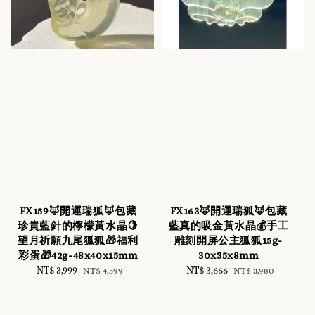
FX159🦊開運瑞狐🦊包藏
FX163🦊開運瑞狐🦊包藏
珍貴藍針的檸檬黃水晶🍋
藍真的吸金黃水晶💰手工
望月祈願九尾狐狐🎁福利
雕刻開屏公主狐狐15g-
彩蛋🎁42g-48x40x15mm
30x35x8mm
Sale
NT$ 3,999
Regular
Sale
NT$ 3,666
Regular
NT$ 4,599
NT$ 3,980
price
price
price
price