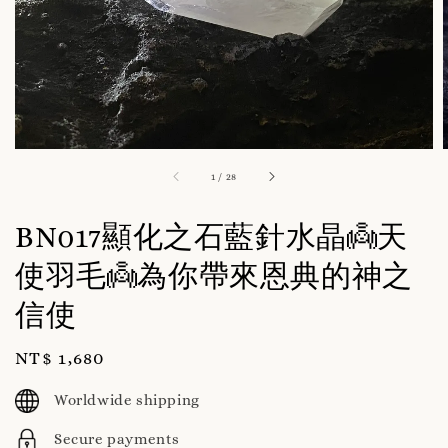
1
/
28
BN017顯化之石藍針水晶👼天
使羽毛👼為你帶來恩典的神之
信使
Regular
NT$ 1,680
price
Worldwide shipping
Secure payments