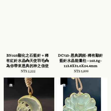
BN025顯化之石藍針＋稀
DC723-恩典調頻-稀有顯針
有紅針水晶👼天使羽毛👼
藍針水晶能量柱--165.5g-
為你帶來恩典的神之信使
113.8X31.0X24.4mm
NT$ 2,222
Regular
NT$ 5,899
Regular
price
price
優惠
優惠