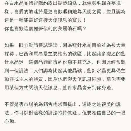
在白水晶晶體裡隱約露出靛藍線條，就像羽毛飄在夢境一
樣，喜愛的礦迷於是更喜歡暱稱她為天使之翼，並且認為
這是一種能最好連接天使訊息的寶貝！
你也喜歡這個如夢似幻的美麗礦石嗎？
如果一眼心動請嘗試邀請，因為藍針水晶目前並為被大量
採得，巴西和馬島是主要輸出的礦區，比起諸多癡迷的藍
針水晶迷，這個晶礦面市的份額不算充足。也因此經常聽
到一個說法：人們認為比起其他晶礦，藍針水晶更具備主
動尋找主人的特質，因為他們與天使訊息同頻，當你需要
用某個方式閱讀天使訊息，藍針水晶會來到你身邊。
不管是否市場的為銷售需求而提出，這總之是很美的說
法，你可以對這樣的說法抱持懷疑，但要相信自己的一眼
心動。