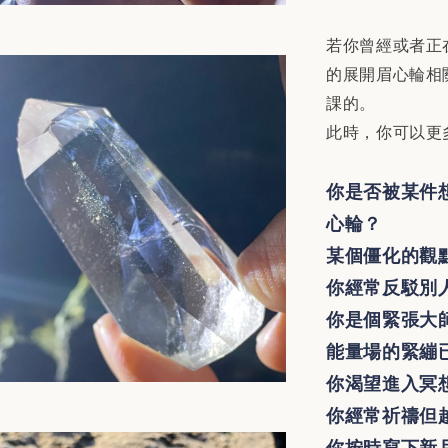
若你曾經或者正
的展開眉心輪相
課的。
此時，你可以更
你是否被某件
心輪？
某個僵化的觀
你經常反駁別
你是個緊張大
能量場的緊繃
你渴望進入冥
你經常祈禱但