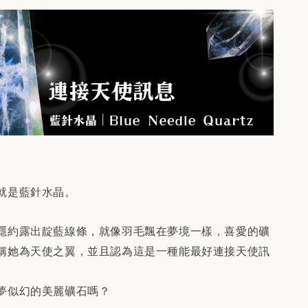
就是藍針水晶。
隱約露出靛藍線條，就像羽毛飄在夢境一樣，喜愛的礦
稱她為天使之翼，並且認為這是一種能最好連接天使訊
夢似幻的美麗礦石嗎？