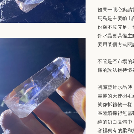
如果一眼心動請
馬島是主要輸出
份額不算充足。
針水晶更具備主
要用某個方式閱
不管是否市場的
樣的說法抱持懷
初識藍針水晶時
美麗的天使羽毛
就像拆禮物一樣
區陸續採得無需
繞的奶白晶體中
容裡獨有的柔和