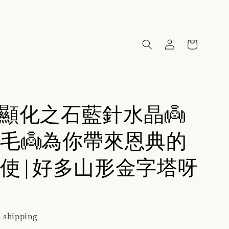
23顯化之石藍針水晶👼
毛👼為你帶來恩典的
使|好多山形金字塔呀
 shipping