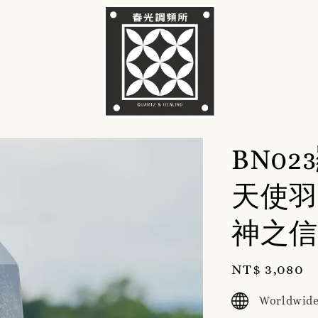
BN0
天使羽
神之信
Regular
NT$ 3,080
price
Worldwide