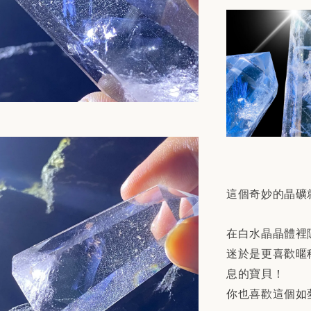
這個奇妙的晶礦
在白水晶晶體裡
迷於是更喜歡暱
息的寶貝！
你也喜歡這個如