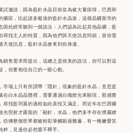
嘗試邀請，因為藍針水晶目前並為被大量採得，巴西和
的礦區，比起諸多癡迷的藍針水晶迷，這個晶礦面市的
也因此經常聽到一個說法：人們認為比起其他晶礦，藍
動尋找主人的特質，因為他們與天使訊息同頻，當你需
讀天使訊息，藍針水晶會來到你身邊。
為銷售需求而提出，這總之是很美的說法，你可以對這
疑，但要相信自己的一眼心動。
，市場上只有所謂帶「隱針」現象的藍針水晶，意思是
藏在白水晶晶體裡，需要通過白熾燈光來顯現，那感覺
，尋找藍羽翼的過程如此喜悅又滿足。而近年在巴西礦
強光照射才露面的「顯針」水晶，他們多半存在煙霧繚
，彷彿整個世界都被粉彩筆觸刷過幾遍，有一種嫩嬰笑
純粹，見過你必然愛不釋手。