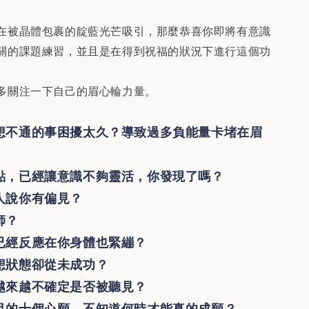
在被晶體包裹的靛藍光芒吸引，那麼恭喜你即將有意識
關的課題練習，並且是在得到祝福的狀況下進行這個功
多關注一下自己的眉心輪力量。
想不通的事困擾太久？導致過多負能量卡堵在眉
點，已經讓意識不夠靈活，你發現了嗎？
人說你有偏見？
師？
已經反應在你身體也緊繃？
想狀態卻從未成功？
越來越不確定是否被聽見？