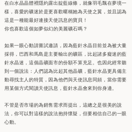
在白水晶晶體裡隱約露出靛藍線條，就像羽毛飄在夢境一
樣，喜愛的礦迷於是更喜歡暱稱她為天使之翼，並且認為
這是一種能最好連接天使訊息的寶貝！
你也喜歡這個如夢似幻的美麗礦石嗎？
如果一眼心動請嘗試邀請，因為藍針水晶目前並為被大量
採得，巴西和馬島是主要輸出的礦區，比起諸多癡迷的藍
針水晶迷，這個晶礦面市的份額不算充足。也因此經常聽
到一個說法：人們認為比起其他晶礦，藍針水晶更具備主
動尋找主人的特質，因為他們與天使訊息同頻，當你需要
用某個方式閱讀天使訊息，藍針水晶會來到你身邊。
不管是否市場的為銷售需求而提出，這總之是很美的說
法，你可以對這樣的說法抱持懷疑，但要相信自己的一眼
心動。