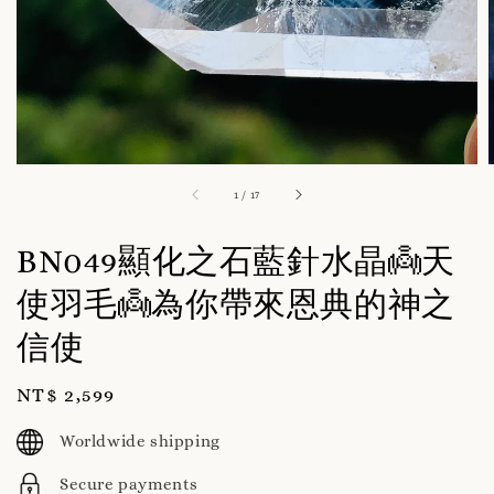
1
/
17
BN049顯化之石藍針水晶👼天
使羽毛👼為你帶來恩典的神之
信使
Regular
NT$ 2,599
price
Worldwide shipping
Secure payments