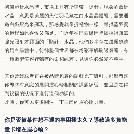
初識藍針水晶時，市場上只有所謂帶「隱針」現象的藍針
水晶，意思是美麗的天使羽毛藏在白水晶晶體裡，需要通
過白熾燈光來顯現，那感覺就像拆禮物一樣，尋找藍羽翼
的過程如此喜悅又滿足。而近年在巴西礦區陸續採得無需
強光照射才露面的「顯針」水晶，他們多半存在煙霧繚繞
的奶白晶體中，彷彿整個世界都被粉彩筆觸刷過幾遍，有
一種嫩嬰笑容裡獨有的柔和純粹，見過你必然愛不釋手。
若你曾經或者正在被晶體包裹的靛藍光芒吸引，那麼恭喜
你即將有意識的展開眉心輪相關的課題練習，並且是在得
到祝福的狀況下進行這個功課的。
此時，你可以更多關注一下自己的眉心輪力量。
你是否被某件想不通的事困擾太久？導致過多負能
量卡堵在眉心輪？