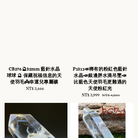
CB276🔮32mm 藍針水晶
P1311📣稀有的粉紅色藍針
球球 🔮 保藏祝福信息的天
水晶📣銀邊胖水滴吊墜📣
使羽毛👼幸運兒專屬礦
比藍色天使羽毛更難遇的
天使粉紅光
NT$ 3,666
Regular
price
Sale
NT$ 3,999
Regular
NT$ 4,580
price
price