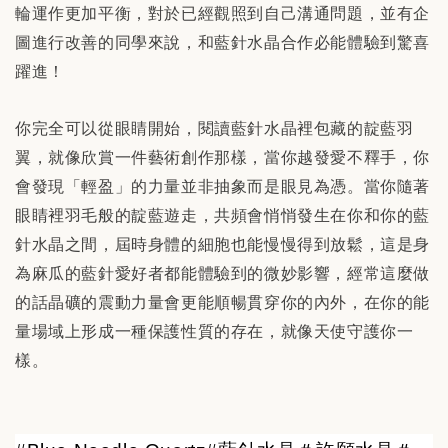
輪運作更加平衡，對於已經觀照到自己溝通問題，並有企
圖進行改善的同學來說，和藍針水晶合作必能體驗到驚喜
躍進！
你完全可以從眼睛開始，閱讀藍針水晶裡包藏的靛藍羽
翼，就像欣賞一件藝術創作那樣，當你越發愛不釋手，你
會發現「輕盈」的力量並非抽象而是眼見為憑。當你隨著
眼睛裡羽毛般的靛藍遊走，共頻會悄悄發生在你和你的藍
針水晶之間，屆時身體的細胞也能慢慢得到放鬆，這是身
為麻瓜的藍針愛好者都能體驗到的微妙影響，經常這麼做
的話晶礦的震動力量會更能順暢貫穿你的內外，在你的能
量場域上形成一種保護性質的存在，就像天使守護你一
樣。