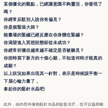
某個僵化的觀點，已經讓意識不夠靈活，你發現了
嗎？
你經常反駁別人說你有偏見？
你是個緊張大師？
能量場的緊繃已經反應在你身體也緊繃？
你渴望進入冥想狀態卻從未成功？
你經常祈禱但越來越不確定是否被聽見？
你按時寫下新月的十個心願，不知道何時才能真的
成願？
以上狀況如果出現其一針對，表示是時候該平衡一
下眉心輪力量了，
拿起你的藍針水晶吧
!
此外，由內而外擁抱藍針水晶的靛藍光芒，也可以協助喉