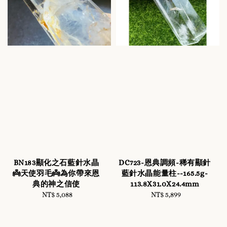
BN183顯化之石藍針水晶
DC723-恩典調頻-稀有顯針
👼天使羽毛👼為你帶來恩
藍針水晶能量柱--165.5g-
典的神之信使
113.8X31.0X24.4mm
NT$ 5,088
Regular
NT$ 5,899
Regular
price
price