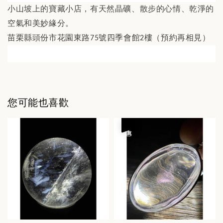
小山坡上的寶藏小店，有天然晶礦、散步的心情、乾淨的
空氣和美妙緣分。
苗栗縣頭份市花園東路
號四季會館
樓（預約再相見）
75
2
您可能也喜歡
優惠