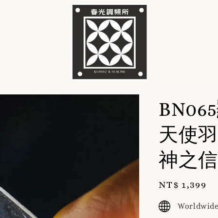
BN0
天使羽
神之信
Regular
NT$ 1,399
price
Worldwide