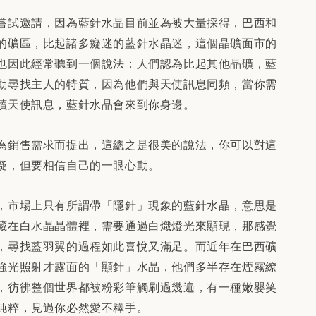
嘗試邀請，因為藍針水晶目前並為被大量採得，巴西和
的礦區，比起諸多癡迷的藍針水晶迷，這個晶礦面市的
也因此經常聽到一個說法：人們認為比起其他晶礦，藍
動尋找主人的特質，因為他們與天使訊息同頻，當你需
讀天使訊息，藍針水晶會來到你身邊。
為銷售需求而提出，這總之是很美的說法，你可以對這
疑，但要相信自己的一眼心動。
，市場上只有所謂帶「隱針」現象的藍針水晶，意思是
藏在白水晶晶體裡，需要通過白熾燈光來顯現，那感覺
，尋找藍羽翼的過程如此喜悅又滿足。而近年在巴西礦
強光照射才露面的「顯針」水晶，他們多半存在煙霧繚
，彷彿整個世界都被粉彩筆觸刷過幾遍，有一種嫩嬰笑
純粹，見過你必然愛不釋手。