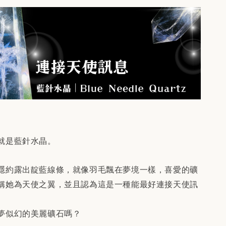
就是藍針水晶。
隱約露出靛藍線條，就像羽毛飄在夢境一樣，喜愛的礦
稱她為天使之翼，並且認為這是一種能最好連接天使訊
夢似幻的美麗礦石嗎？