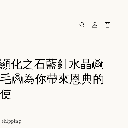
65顯化之石藍針水晶👼
毛👼為你帶來恩典的
使
 shipping