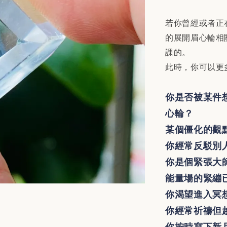
若你曾經或者正
的展開眉心輪相
課的。
此時，你可以更
你是否被某件
心輪？
某個僵化的觀
你經常反駁別
你是個緊張大
能量場的緊繃
你渴望進入冥
你經常祈禱但