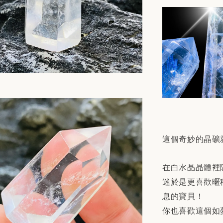
這個奇妙的晶礦
在白水晶晶體裡
迷於是更喜歡暱
息的寶貝！
你也喜歡這個如