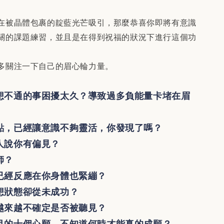
在被晶體包裹的靛藍光芒吸引，那麼恭喜你即將有意識
關的課題練習，並且是在得到祝福的狀況下進行這個功
多關注一下自己的眉心輪力量。
想不通的事困擾太久？導致過多負能量卡堵在眉
點，已經讓意識不夠靈活，你發現了嗎？
人說你有偏見？
師？
已經反應在你身體也緊繃？
想狀態卻從未成功？
越來越不確定是否被聽見？