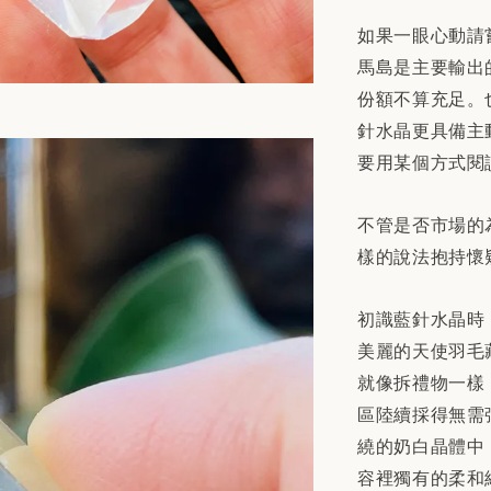
如果一眼心動請
馬島是主要輸出
份額不算充足。
針水晶更具備主
要用某個方式閱
不管是否市場的
樣的說法抱持懷
初識藍針水晶時
美麗的天使羽毛
就像拆禮物一樣
區陸續採得無需
繞的奶白晶體中
容裡獨有的柔和