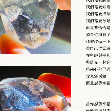
我們需要知道
我們需要掃除
我們需要啟動
而這些恰恰是
如果你擁有了
請嘗試做一下
讓自己從緊繃
在寧靜與平和
與藍光一起迎
彷彿心願已經
你充滿感激
而且感覺幸福
當你感覺幸福
你離幸運就不