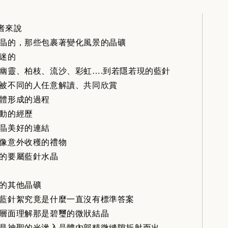
者來說
晶的，那些包裹著變化風景的晶礦
迷的
幽靈、柏枝、流沙、彩虹….到若隱若現的藍針
被不同的人任意解讀、共同欣賞
體形成的過程
動的經歷
晶美好的連結
像意外收穫的禮物
的要屬藍針水晶
的其他晶礦
藍針絮究竟是什麼一直沒有標準答案
層面理解那是碧璽的微狀結晶
是神聖的光滲入晶體內部精微縫隙折射而出