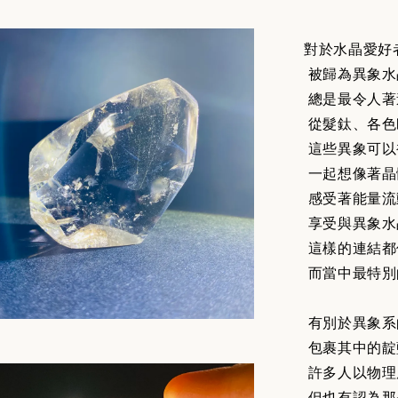
對於水晶愛好
被歸為異象水
總是最令人著
從髮鈦、各色
這些異象可以
一起想像著晶
感受著能量流
享受與異象水
這樣的連結都
而當中最特別
有別於異象系
包裹其中的靛
許多人以物理
但也有認為那