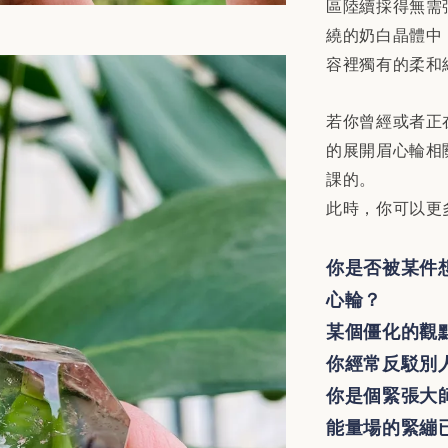
區陸續採得無需
繞的奶白晶體中
容裡獨有的柔和
若你曾經或者正
的展開眉心輪相
課的。
此時，你可以更
你是否被某件
心輪？
某個僵化的觀
你經常反駁別
你是個緊張大
能量場的緊繃