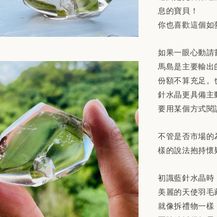
息的寶貝！
你也喜歡這個如
如果一眼心動請
馬島是主要輸出
份額不算充足。
針水晶更具備主
要用某個方式閱
不管是否市場的
樣的說法抱持懷
初識藍針水晶時
美麗的天使羽毛
就像拆禮物一樣