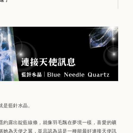
就是藍針水晶。
隱約露出靛藍線條，就像羽毛飄在夢境一樣，喜愛的礦
稱她為天使之翼，並且認為這是一種能最好連接天使訊