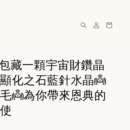
91包藏一顆宇宙財鑽晶
顯化之石藍針水晶👼
毛👼為你帶來恩典的
使