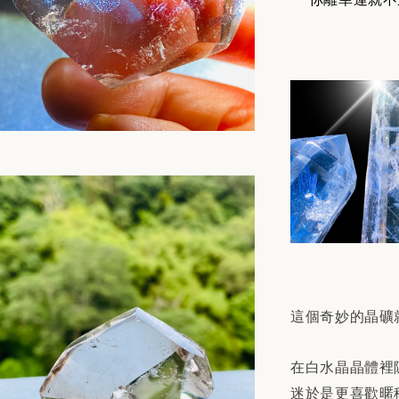
這個奇妙的晶礦
在白水晶晶體裡
迷於是更喜歡暱