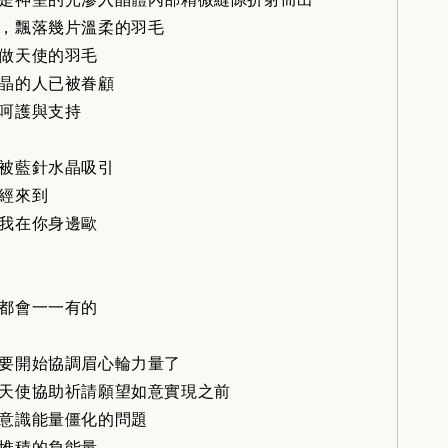
，飄落幾片溫柔的羽毛
做天使的羽毛
晶的人已被眷顧
呵護與支持
被藍針水晶吸引
經來到
我在你身邊歐
都會一一有的
要開始協調眉心輪力量了
天使協助祈請願望如意實現之前
意識能量僵化的問題
堆積的負能量