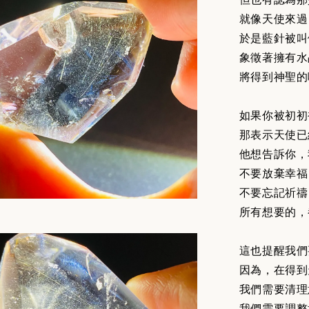
就像天使來過
於是藍針被叫
象徵著擁有水
將得到神聖的
如果你被初初
那表示天使已
他想告訴你，
不要放棄幸福
不要忘記祈禱
所有想要的，
這也提醒我們
因為，在得到
我們需要清理
我們需要調整