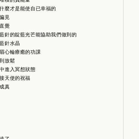
什麼才是能使自已幸福的
偏見
直覺
藍針的靛藍光芒能協助我們做到的
藍針水晶
眉心輪療癒的功課
到放鬆
中進入冥想狀態
接天使的祝福
成真
遠了