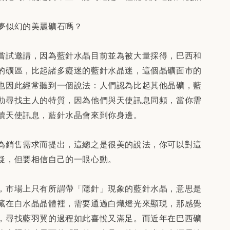
夢似幻的美麗礦石嗎？
嘗試邀請，因為藍針水晶目前並為被大量採得，巴西和
的礦區，比起諸多癡迷的藍針水晶迷，這個晶礦面市的
也因此經常聽到一個說法：人們認為比起其他晶礦，藍
動尋找主人的特質，因為他們與天使訊息同頻，當你需
讀天使訊息，藍針水晶會來到你身邊。
為銷售需求而提出，這總之是很美的說法，你可以對這
疑，但要相信自己的一眼心動。
，市場上只有所謂帶「隱針」現象的藍針水晶，意思是
藏在白水晶晶體裡，需要通過白熾燈光來顯現，那感覺
，尋找藍羽翼的過程如此喜悅又滿足。而近年在巴西礦