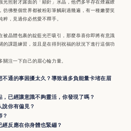
強光照射才露面的「顯針」水晶，他們多半存在煙霧繚
，彷彿整個世界都被粉彩筆觸刷過幾遍，有一種嫩嬰笑
純粹，見過你必然愛不釋手。
在被晶體包裹的靛藍光芒吸引，那麼恭喜你即將有意識
關的課題練習，並且是在得到祝福的狀況下進行這個功
多關注一下自己的眉心輪力量。
想不通的事困擾太久？導致過多負能量卡堵在眉
點，已經讓意識不夠靈活，你發現了嗎？
人說你有偏見？
師？
已經反應在你身體也緊繃？