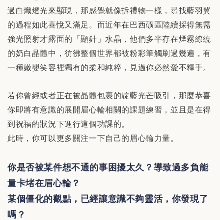
過白熾燈光來顯現，那感覺就像拆禮物一樣，尋找藍羽翼
的過程如此喜悅又滿足。而近年在巴西礦區陸續採得無需
強光照射才露面的「顯針」水晶，他們多半存在煙霧繚繞
的奶白晶體中，彷彿整個世界都被粉彩筆觸刷過幾遍，有
一種嫩嬰笑容裡獨有的柔和純粹，見過你必然愛不釋手。
若你曾經或者正在被晶體包裹的靛藍光芒吸引，那麼恭喜
你即將有意識的展開眉心輪相關的課題練習，並且是在得
到祝福的狀況下進行這個功課的。
此時，你可以更多關注一下自己的眉心輪力量。
你是否被某件想不通的事困擾太久？導致過多負能
量卡堵在眉心輪？
某個僵化的觀點，已經讓意識不夠靈活，你發現了
嗎？