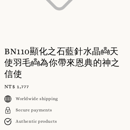
BN110顯化之石藍針水晶👼天
使羽毛👼為你帶來恩典的神之
信使
Regular
NT$ 1,777
price
Worldwide shipping
Secure payments
Authentic products