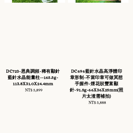
DC723-恩典調頻-稀有顯針
DC696藍針水晶高淨體印
藍針水晶能量柱--165.5g-
章形制-不當印章可做冥想
113.8X31.0X24.4mm
手握件-煙花狀豐富顯
針-91.5g-66X36X25mm(照
NT$ 5,899
Regular
片太渣需補拍)
price
NT$ 5,888
Regular
price