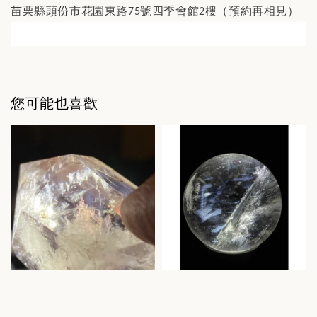
苗栗縣頭份市花園東路
號四季會館
樓（預約再相見）
75
2
您可能也喜歡