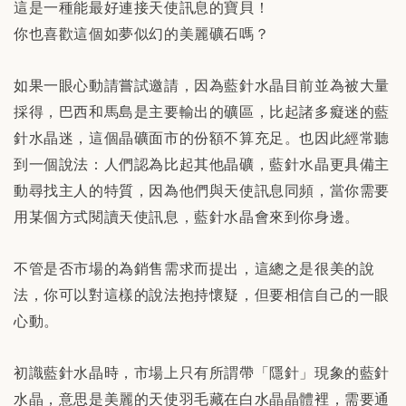
這是一種能最好連接天使訊息的寶貝！
你也喜歡這個如夢似幻的美麗礦石嗎？
如果一眼心動請嘗試邀請，因為藍針水晶目前並為被大量
採得，巴西和馬島是主要輸出的礦區，比起諸多癡迷的藍
針水晶迷，這個晶礦面市的份額不算充足。也因此經常聽
到一個說法：人們認為比起其他晶礦，藍針水晶更具備主
動尋找主人的特質，因為他們與天使訊息同頻，當你需要
用某個方式閱讀天使訊息，藍針水晶會來到你身邊。
不管是否市場的為銷售需求而提出，這總之是很美的說
法，你可以對這樣的說法抱持懷疑，但要相信自己的一眼
心動。
初識藍針水晶時，市場上只有所謂帶「隱針」現象的藍針
水晶，意思是美麗的天使羽毛藏在白水晶晶體裡，需要通