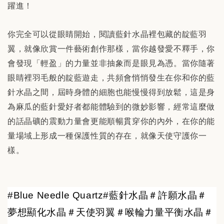
躍進！
你完全可以從眼睛開始，閱讀藍針水晶裡包藏的靛藍羽
翼，就像欣賞一件藝術創作那樣，當你越發愛不釋手，你
會發現「輕盈」的力量並非抽象而是眼見為憑。當你隨著
眼睛裡羽毛般的靛藍遊走，共頻會悄悄發生在你和你的藍
針水晶之間，屆時身體的細胞也能慢慢得到放鬆，這是身
為麻瓜的藍針愛好者都能體驗到的微妙影響，經常這麼做
的話晶礦的震動力量會更能順暢貫穿你的內外，在你的能
量場域上形成一種保護性質的存在，就像天使守護你一
樣。
#Blue Needle Quartz#藍針水晶＃許願水晶＃
夢想顯化水晶＃天使羽翼＃喉輪力量平衡水晶＃