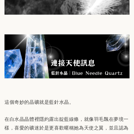
這個奇妙的晶礦就是藍針水晶。
在白水晶晶體裡隱約露出靛藍線條，就像羽毛飄在夢境一
樣，喜愛的礦迷於是更喜歡暱稱她為天使之翼，並且認為