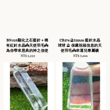
BN025顯化之石藍針＋稀
CB276🔮32mm 藍針水晶
有紅針水晶👼天使羽毛👼
球球 🔮 保藏祝福信息的天
為你帶來恩典的神之信使
使羽毛👼幸運兒專屬礦
NT$ 2,222
Regular
NT$ 3,666
Regular
price
price