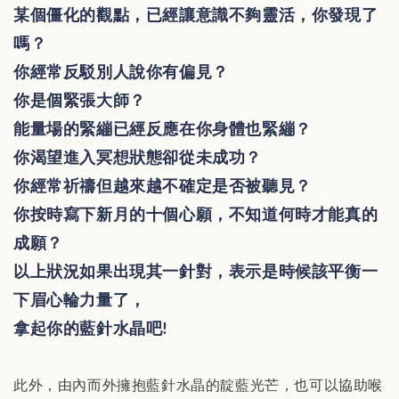
某個僵化的觀點，已經讓意識不夠靈活，你發現了
嗎？
你經常反駁別人說你有偏見？
你是個緊張大師？
能量場的緊繃已經反應在你身體也緊繃？
你渴望進入冥想狀態卻從未成功？
你經常祈禱但越來越不確定是否被聽見？
你按時寫下新月的十個心願，不知道何時才能真的
成願？
以上狀況如果出現其一針對，表示是時候該平衡一
下眉心輪力量了，
拿起你的藍針水晶吧
!
此外，由內而外擁抱藍針水晶的靛藍光芒，也可以協助喉