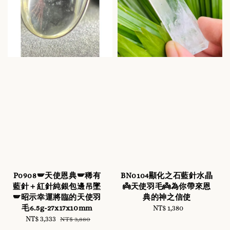
P0908🪽天使恩典🪽稀有
BN0104顯化之石藍針水晶
藍針＋紅針純銀包邊吊墜
👼天使羽毛👼為你帶來恩
🪽昭示幸運將臨的天使羽
典的神之信使
毛6.5g-27x17x10mm
NT$ 1,380
Regular
Sale
NT$ 3,333
Regular
price
NT$ 3,880
price
price