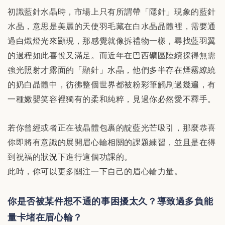
初識藍針水晶時，市場上只有所謂帶「隱針」現象的藍針
水晶，意思是美麗的天使羽毛藏在白水晶晶體裡，需要通
過白熾燈光來顯現，那感覺就像拆禮物一樣，尋找藍羽翼
的過程如此喜悅又滿足。而近年在巴西礦區陸續採得無需
強光照射才露面的「顯針」水晶，他們多半存在煙霧繚繞
的奶白晶體中，彷彿整個世界都被粉彩筆觸刷過幾遍，有
一種嫩嬰笑容裡獨有的柔和純粹，見過你必然愛不釋手。
若你曾經或者正在被晶體包裹的靛藍光芒吸引，那麼恭喜
你即將有意識的展開眉心輪相關的課題練習，並且是在得
到祝福的狀況下進行這個功課的。
此時，你可以更多關注一下自己的眉心輪力量。
你是否被某件想不通的事困擾太久？導致過多負能
量卡堵在眉心輪？