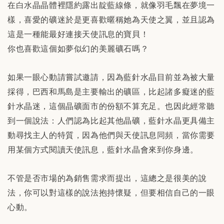
在白水晶晶體裡隱約露出靛藍線條，就像羽毛飄在夢境一
樣，喜愛的礦迷於是更喜歡暱稱她為天使之翼，並且認為
這是一種能最好連接天使訊息的寶貝！
你也喜歡這個如夢似幻的美麗礦石嗎？
如果一眼心動請嘗試邀請，因為藍針水晶目前並為被大量
採得，巴西和馬島是主要輸出的礦區，比起諸多癡迷的藍
針水晶迷，這個晶礦面市的份額不算充足。也因此經常聽
到一個說法：人們認為比起其他晶礦，藍針水晶更具備主
動尋找主人的特質，因為他們與天使訊息同頻，當你需要
用某個方式閱讀天使訊息，藍針水晶會來到你身邊。
不管是否市場的為銷售需求而提出，這總之是很美的說
法，你可以對這樣的說法抱持懷疑，但要相信自己的一眼
心動。