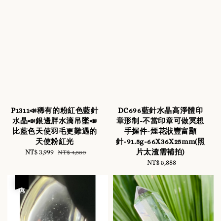
P1311📣稀有的粉紅色藍針
DC696藍針水晶高淨體印
水晶📣銀邊胖水滴吊墜📣
章形制-不當印章可做冥想
比藍色天使羽毛更難遇的
手握件-煙花狀豐富顯
天使粉紅光
針-91.5g-66X36X25mm(照
片太渣需補拍)
Sale
NT$ 3,999
Regular
NT$ 4,580
price
price
NT$ 5,888
Regular
price
優惠