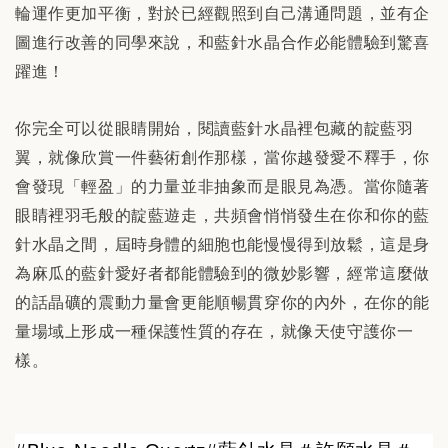
輪運作更加平衡，對於已經觀照到自己溝通問題，並有企
圖進行改善的同學來說，和藍針水晶合作必能體驗到驚喜
躍進！
你完全可以從眼睛開始，閱讀藍針水晶裡包藏的靛藍羽
翼，就像欣賞一件藝術創作那樣，當你越發愛不釋手，你
會發現「輕盈」的力量並非抽象而是眼見為憑。當你隨著
眼睛裡羽毛般的靛藍遊走，共頻會悄悄發生在你和你的藍
針水晶之間，屆時身體的細胞也能慢慢得到放鬆，這是身
為麻瓜的藍針愛好者都能體驗到的微妙影響，經常這麼做
的話晶礦的震動力量會更能順暢貫穿你的內外，在你的能
量場域上形成一種保護性質的存在，就像天使守護你一
樣。