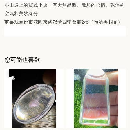
小山坡上的寶藏小店，有天然晶礦、散步的心情、乾淨的
空氣和美妙緣分。
苗栗縣頭份市花園東路
號四季會館
樓（預約再相見）
75
2
您可能也喜歡
優惠