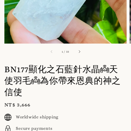
1
/
33
BN177顯化之石藍針水晶👼天
使羽毛👼為你帶來恩典的神之
信使
Regular
NT$ 3,666
price
Worldwide shipping
Secure payments