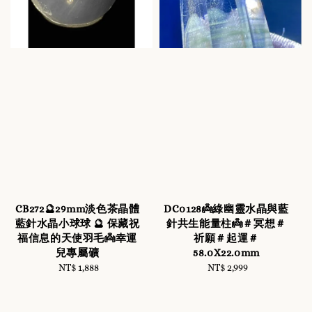
CB272🔮29mm淡色茶晶體
DC0128👼綠幽靈水晶與藍
藍針水晶小球球 🔮 保藏祝
針共生能量柱👼＃冥想＃
福信息的天使羽毛👼幸運
祈願＃起運＃
兒專屬礦
58.0X22.0mm
NT$ 1,888
Regular
NT$ 2,999
Regular
price
price