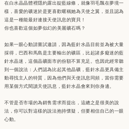
在白水晶晶體裡隱約露出靛藍線條，就像羽毛飄在夢境一
樣，喜愛的礦迷於是更喜歡暱稱她為天使之翼，並且認為
這是一種能最好連接天使訊息的寶貝！
你也喜歡這個如夢似幻的美麗礦石嗎？
如果一眼心動請嘗試邀請，因為藍針水晶目前並為被大量
採得，巴西和馬島是主要輸出的礦區，比起諸多癡迷的藍
針水晶迷，這個晶礦面市的份額不算充足。也因此經常聽
到一個說法：人們認為比起其他晶礦，藍針水晶更具備主
動尋找主人的特質，因為他們與天使訊息同頻，當你需要
用某個方式閱讀天使訊息，藍針水晶會來到你身邊。
不管是否市場的為銷售需求而提出，這總之是很美的說
法，你可以對這樣的說法抱持懷疑，但要相信自己的一眼
心動。