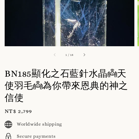
1
/
18
BN185顯化之石藍針水晶👼天
使羽毛👼為你帶來恩典的神之
信使
Regular
NT$ 2,799
price
Worldwide shipping
Secure payments