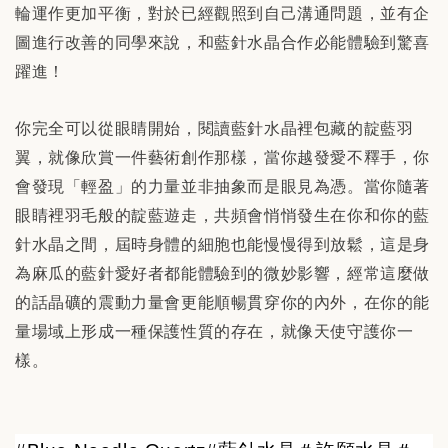
輪運作更加平衡，對於已經觀照到自己溝通問題，並有企
圖進行改善的同學來說，和藍針水晶合作必能體驗到驚喜
躍進！
你完全可以從眼睛開始，閱讀藍針水晶裡包藏的靛藍羽
翼，就像欣賞一件藝術創作那樣，當你越發愛不釋手，你
會發現「輕盈」的力量並非抽象而是眼見為憑。當你隨著
眼睛裡羽毛般的靛藍遊走，共頻會悄悄發生在你和你的藍
針水晶之間，屆時身體的細胞也能慢慢得到放鬆，這是身
為麻瓜的藍針愛好者都能體驗到的微妙影響，經常這麼做
的話晶礦的震動力量會更能順暢貫穿你的內外，在你的能
量場域上形成一種保護性質的存在，就像天使守護你一
樣。