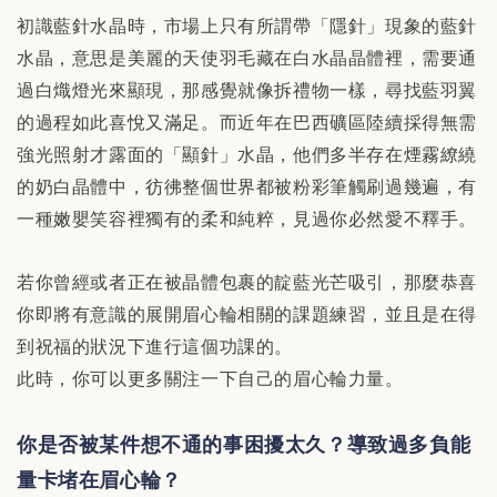
初識藍針水晶時，市場上只有所謂帶「隱針」現象的藍針
水晶，意思是美麗的天使羽毛藏在白水晶晶體裡，需要通
過白熾燈光來顯現，那感覺就像拆禮物一樣，尋找藍羽翼
的過程如此喜悅又滿足。而近年在巴西礦區陸續採得無需
強光照射才露面的「顯針」水晶，他們多半存在煙霧繚繞
的奶白晶體中，彷彿整個世界都被粉彩筆觸刷過幾遍，有
一種嫩嬰笑容裡獨有的柔和純粹，見過你必然愛不釋手。
若你曾經或者正在被晶體包裹的靛藍光芒吸引，那麼恭喜
你即將有意識的展開眉心輪相關的課題練習，並且是在得
到祝福的狀況下進行這個功課的。
此時，你可以更多關注一下自己的眉心輪力量。
你是否被某件想不通的事困擾太久？導致過多負能
量卡堵在眉心輪？