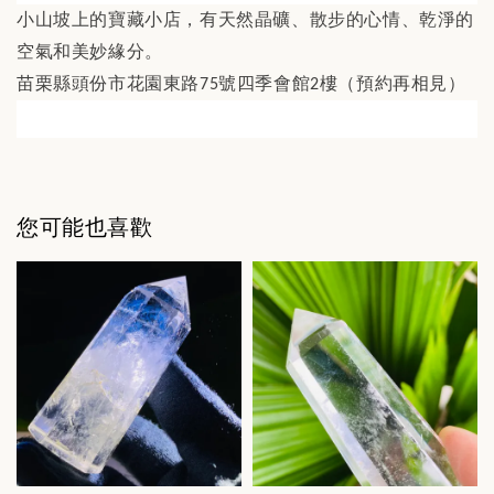
小山坡上的寶藏小店，有天然晶礦、散步的心情、乾淨的
空氣和美妙緣分。
苗栗縣頭份市花園東路
號四季會館
樓（預約再相見）
75
2
您可能也喜歡