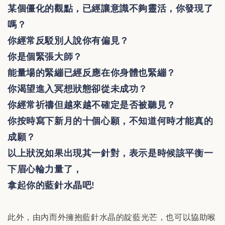
某個僵化的觀點，已經讓意識不夠靈活，你發現了
嗎？
你經常反駁別人說你有偏見？
你是個緊張大師？
能量場的緊繃已經反應在你身體也緊繃？
你渴望進入冥想狀態卻從未成功？
你經常祈禱但越來越不確定是否被聽見？
你按時寫下新月的十個心願，不知道何時才能真的
成願？
以上狀況如果出現其一針對，表示是時候該平衡一
下眉心輪力量了，
拿起你的藍針水晶吧
!
此外，由內而外擁抱藍針水晶的靛藍光芒，也可以協助喉