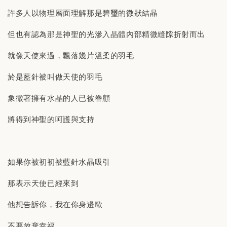
許多人以物理層面理解那是碧璽的微狀結晶
但也有認為那是神聖的光滲入晶體內部精微縫隙折射而出
就像天使來過，飄落幾片溫柔的羽毛
於是藍針被叫做天使的羽毛
象徵著擁有水晶的人已被眷顧
將得到神聖的呵護與支持
如果你被初初被藍針水晶吸引
那表示天使已經來到
他想告訴你，我在你身邊歐
不要放棄幸福