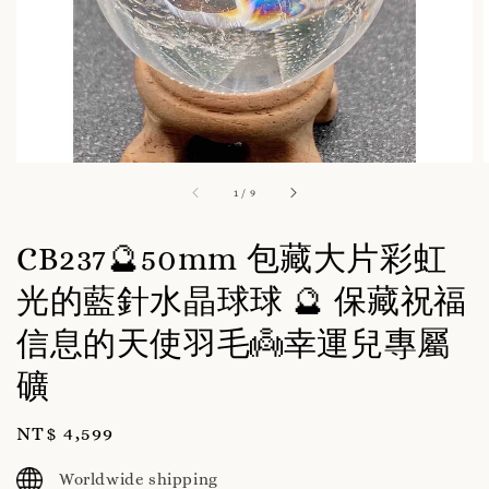
1
/
9
CB237🔮50mm 包藏大片彩虹
光的藍針水晶球球 🔮 保藏祝福
信息的天使羽毛👼幸運兒專屬
礦
Regular
NT$ 4,599
price
Worldwide shipping