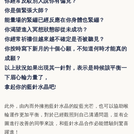
你經常反駁別人說你有偏見？
你是個緊張大師？
能量場的緊繃已經反應在你身體也緊繃？
你渴望進入冥想狀態卻從未成功？
你經常祈禱但越來越不確定是否被聽見？
你按時寫下新月的十個心願，不知道何時才能真的
成願？
以上狀況如果出現其一針對，表示是時候該平衡一
下眉心輪力量了，
拿起你的藍針水晶吧
!
此外，由內而外擁抱藍針水晶的靛藍光芒，也可以協助喉
輪運作更加平衡，對於已經觀照到自己溝通問題，並有企
圖進行改善的同學來說，和藍針水晶合作必能體驗到驚喜
躍進！