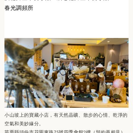
春光調頻所
小山坡上的寶藏小店，有天然晶礦、散步的心情、乾淨的
空氣和美妙緣分。
苗栗縣頭份市花園東路
號四季會館
樓（預約再相見）
75
2