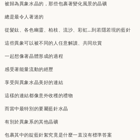
被歸為異象水晶的，那些包裹著變化風景的晶礦
總是最令人著迷的
從髮鈦、各色幽靈、柏枝、流沙、彩虹….到若隱若現的藍針
這些異象可以被不同的人任意解讀、共同欣賞
一起想像著晶體形成的過程
感受著能量流動的經歷
享受與異象水晶美好的連結
這樣的連結都像意外收穫的禮物
而當中最特別的要屬藍針水晶
有別於異象系的其他晶礦
包裹其中的靛藍針絮究竟是什麼一直沒有標準答案