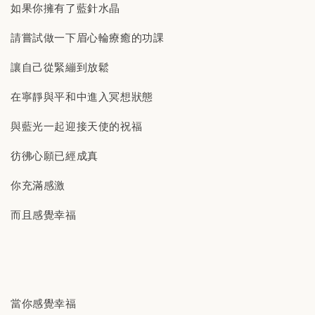
如果你擁有了藍針水晶
請嘗試做一下眉心輪療癒的功課
讓自己從緊繃到放鬆
在寧靜與平和中進入冥想狀態
與藍光一起迎接天使的祝福
彷彿心願已經成真
你充滿感激
而且感覺幸福
當你感覺幸福