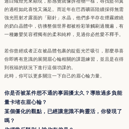
過白熾燈光來顯現，那感覺就像拆禮物一樣，尋找藍羽翼
的過程如此喜悅又滿足。而近年在巴西礦區陸續採得無需
強光照射才露面的「顯針」水晶，他們多半存在煙霧繚繞
的奶白晶體中，彷彿整個世界都被粉彩筆觸刷過幾遍，有
一種嫩嬰笑容裡獨有的柔和純粹，見過你必然愛不釋手。
若你曾經或者正在被晶體包裹的靛藍光芒吸引，那麼恭喜
你即將有意識的展開眉心輪相關的課題練習，並且是在得
到祝福的狀況下進行這個功課的。
此時，你可以更多關注一下自己的眉心輪力量。
你是否被某件想不通的事困擾太久？導致過多負能
量卡堵在眉心輪？
某個僵化的觀點，已經讓意識不夠靈活，你發現了
嗎？