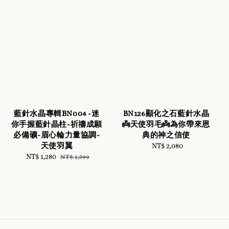
藍針水晶專輯BN004 -迷
BN126顯化之石藍針水晶
你手握藍針晶柱-祈禱成願
👼天使羽毛👼為你帶來恩
必備礦-眉心輪力量協調-
典的神之信使
天使羽翼
NT$ 2,080
Regular
Sale
NT$ 1,280
Regular
price
NT$ 1,599
price
price