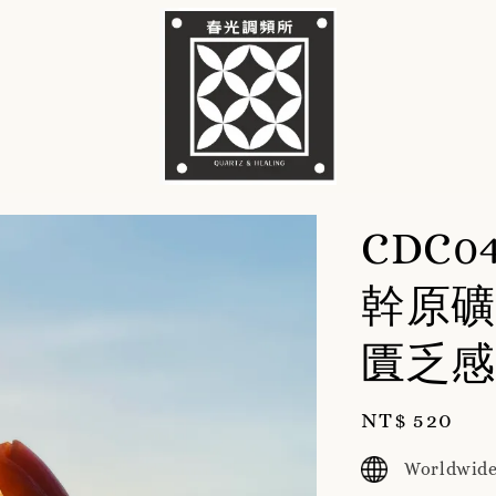
CDC0
幹原礦
匱乏感
Regular
NT$ 520
price
Worldwide