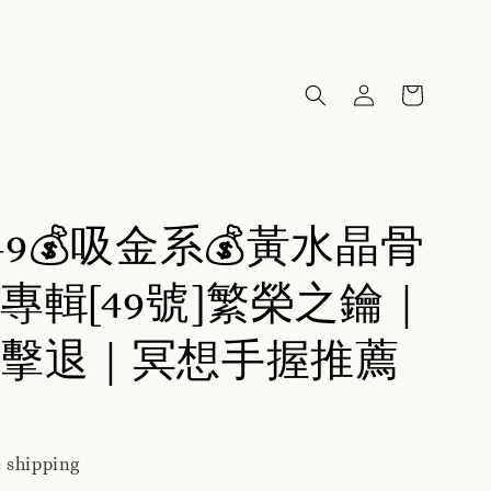
49💰吸金系💰黃水晶骨
專輯[49號]繁榮之鑰｜
擊退｜冥想手握推薦
 shipping