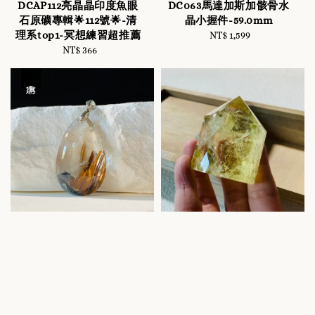
DCAP112亮晶晶印度魚眼
DC063馬達加斯加骸骨水
石原礦專輯🌟112號🌟-清
晶小握件-59.0mm
理系top1-冥想練習超推薦
NT$ 1,599
Regular
NT$ 366
Regular
price
price
優惠