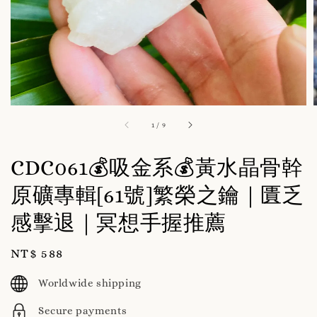
1
/
9
CDC061💰吸金系💰黃水晶骨幹
原礦專輯[61號]繁榮之鑰｜匱乏
感擊退｜冥想手握推薦
Regular
NT$ 588
price
Worldwide shipping
Secure payments