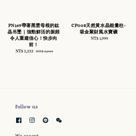
PN149帶著黑雲母根的鈦
CP008天然黃水晶能量柱-
晶吊墜｜強勁鮮活的振頻
吸金聚財風水寶礦
令人重建信心！快步向
NT$ 1,999
Regular
前！
price
Sale
NT$ 3,333
Regular
NT$ 3,999
price
price
Follow us
We accept