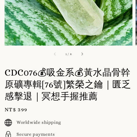
1
/
8
CDC076💰吸金系💰黃水晶骨幹
原礦專輯[76號]繁榮之鑰｜匱乏
感擊退｜冥想手握推薦
Regular
NT$ 399
price
Worldwide shipping
Secure payments