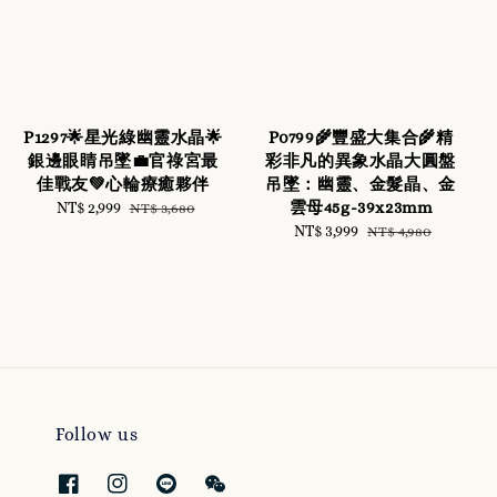
P1297🌟星光綠幽靈水晶🌟
P0799🌾豐盛大集合🌾精
銀邊眼睛吊墜💼官祿宮最
彩非凡的異象水晶大圓盤
佳戰友💚心輪療癒夥伴
吊墜：幽靈、金髮晶、金
雲母45g-39x23mm
Sale
NT$ 2,999
Regular
NT$ 3,680
price
price
Sale
NT$ 3,999
Regular
NT$ 4,980
price
price
Follow us