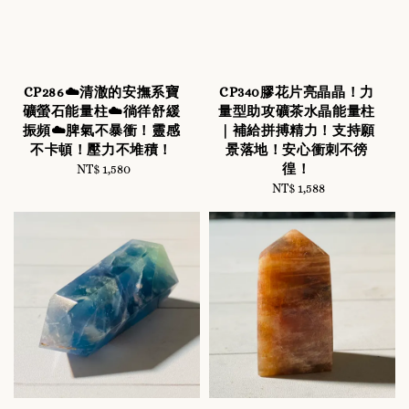
CP286☁️清澈的安撫系寶
CP340膠花片亮晶晶！力
礦螢石能量柱☁️徜徉舒緩
量型助攻礦茶水晶能量柱
振頻☁️脾氣不暴衝！靈感
｜補給拼搏精力！支持願
不卡頓！壓力不堆積！
景落地！安心衝刺不徬
徨！
NT$ 1,580
Regular
price
NT$ 1,588
Regular
price