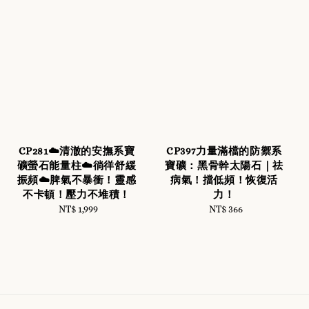
CP281☁️清澈的安撫系寶
CP397力量滿檔的防禦系
礦螢石能量柱☁️徜徉舒緩
寶礦：黑骨幹太陽石｜祛
振頻☁️脾氣不暴衝！靈感
病氣！擋低頻！恢復活
不卡頓！壓力不堆積！
力！
NT$ 1,999
Regular
NT$ 366
Regular
price
price