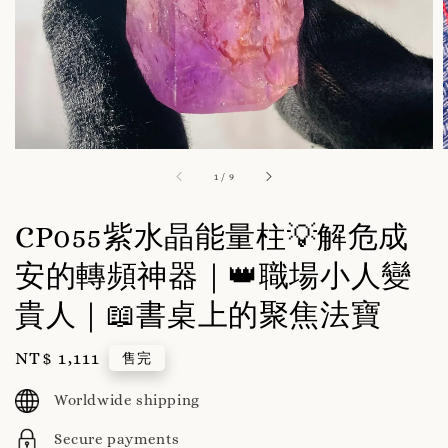
1
/
9
CP055紫水晶能量柱💡解危成
安的轉頻神器｜👑職場小人變
貴人｜📖書桌上的聚焦法寶
Regular
NT$ 1,111
售完
price
Worldwide shipping
Secure payments