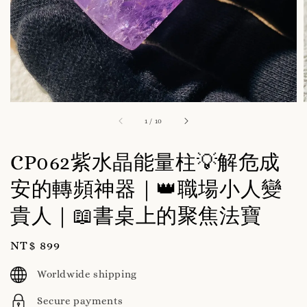
1
/
10
CP062紫水晶能量柱💡解危成
安的轉頻神器｜👑職場小人變
貴人｜📖書桌上的聚焦法寶
Regular
NT$ 899
price
Worldwide shipping
Secure payments