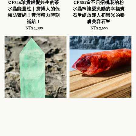
CP316珍貴銀髮共生的茶
CP351🌸不只招桃花的粉
水晶能量柱｜拼搏人的低
水晶🌸讓愛流動的幸福寶
頻防禦網！豐沛精力時刻
石💗綻放迷人初戀光的養
補給！
膚美容石🌟
NT$ 1,399
Regular
NT$ 2,599
Regular
price
price