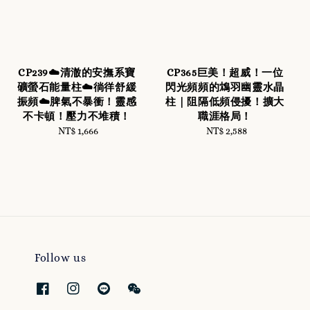
CP239☁️清澈的安撫系寶
CP365巨美！超威！一位
礦螢石能量柱☁️徜徉舒緩
閃光頻頻的鴆羽幽靈水晶
振頻☁️脾氣不暴衝！靈感
柱｜阻隔低頻侵擾！擴大
不卡頓！壓力不堆積！
職涯格局！
NT$ 1,666
Regular
NT$ 2,588
Regular
price
price
Follow us