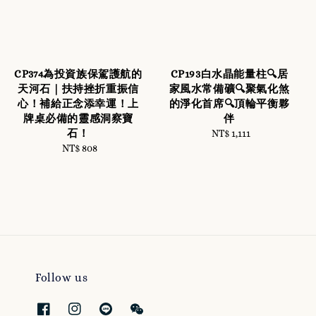
CP374為投資族保駕護航的
CP193白水晶能量柱🔍居
天河石｜扶持挫折重振信
家風水常備礦🔍聚氣化煞
心！補給正念添幸運！上
的淨化首席🔍頂輪平衡夥
牌桌必備的靈感洞察寶
伴
石！
NT$ 1,111
Regular
NT$ 808
Regular
price
price
Follow us