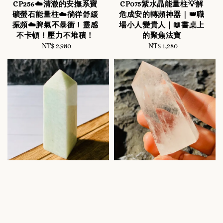
CP256☁️清澈的安撫系寶
CP075紫水晶能量柱💡解
礦螢石能量柱☁️徜徉舒緩
危成安的轉頻神器｜👑職
振頻☁️脾氣不暴衝！靈感
場小人變貴人｜📖書桌上
不卡頓！壓力不堆積！
的聚焦法寶
NT$ 2,980
Regular
NT$ 1,280
Regular
price
price