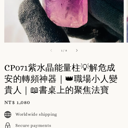
1
/
8
CP071紫水晶能量柱💡解危成
安的轉頻神器｜👑職場小人變
貴人｜📖書桌上的聚焦法寶
Regular
NT$ 1,080
price
Worldwide shipping
Secure payments