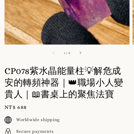
1
/
8
CP078紫水晶能量柱💡解危成
安的轉頻神器｜👑職場小人變
貴人｜📖書桌上的聚焦法寶
Regular
NT$ 688
price
Worldwide shipping
Secure payments