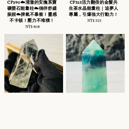
CP290☁️清澈的安撫系寶
CP313活力翻倍的金髮共
礦螢石能量柱☁️徜徉舒緩
生茶水晶能量柱｜追夢人
振頻☁️脾氣不暴衝！靈感
專屬，引爆強大行動力！
不卡頓！壓力不堆積！
NT$ 333
Regular
NT$ 808
Regular
price
price