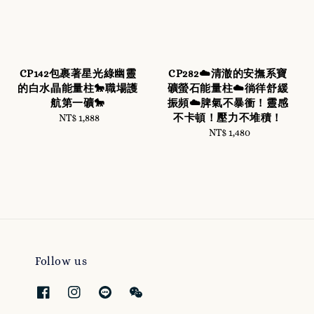
CP142包裹著星光綠幽靈
CP282☁️清澈的安撫系寶
的白水晶能量柱🐎職場護
礦螢石能量柱☁️徜徉舒緩
航第一礦🐎
振頻☁️脾氣不暴衝！靈感
不卡頓！壓力不堆積！
NT$ 1,888
Regular
price
NT$ 1,480
Regular
price
Follow us