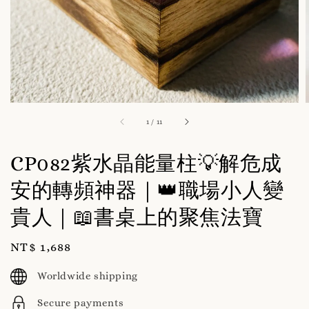
1
/
11
CP082紫水晶能量柱💡解危成
安的轉頻神器｜👑職場小人變
貴人｜📖書桌上的聚焦法寶
Regular
NT$ 1,688
price
Worldwide shipping
Secure payments