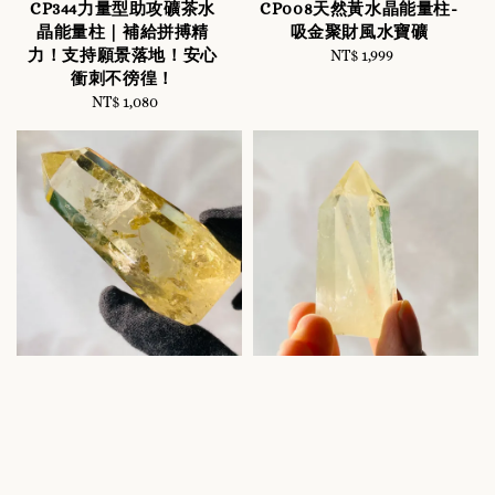
CP344力量型助攻礦茶水
CP008天然黃水晶能量柱-
晶能量柱｜補給拼搏精
吸金聚財風水寶礦
力！支持願景落地！安心
NT$ 1,999
Regular
衝刺不徬徨！
price
NT$ 1,080
Regular
price