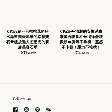
CP351🌸不只招桃花的粉
CP239☁️清澈的安撫系寶
水晶🌸讓愛流動的幸福寶
礦螢石能量柱☁️徜徉舒緩
石💗綻放迷人初戀光的養
振頻☁️脾氣不暴衝！靈感
膚美容石🌟
不卡頓！壓力不堆積！
NT$ 2,599
Regular
NT$ 1,666
Regular
price
price
Follow us