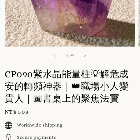
1
/
10
CP090紫水晶能量柱💡解危成
安的轉頻神器｜👑職場小人變
貴人｜📖書桌上的聚焦法寶
Regular
NT$ 508
price
Worldwide shipping
Secure payments