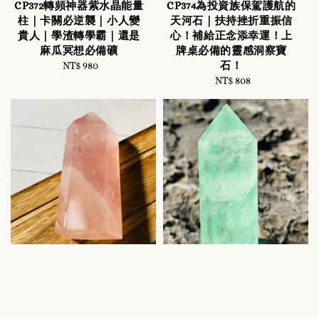
CP372轉頻神器紫水晶能量
CP374為投資族保駕護航的
柱｜卡關必逆襲｜小人變
天河石｜扶持挫折重振信
貴人｜學渣轉學霸｜還是
心！補給正念添幸運！上
麻瓜冥想必備礦
牌桌必備的靈感洞察寶
石！
NT$ 980
Regular
price
NT$ 808
Regular
price