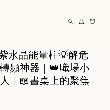
92紫水晶能量柱💡解危
轉頻神器｜👑職場小
人｜📖書桌上的聚焦