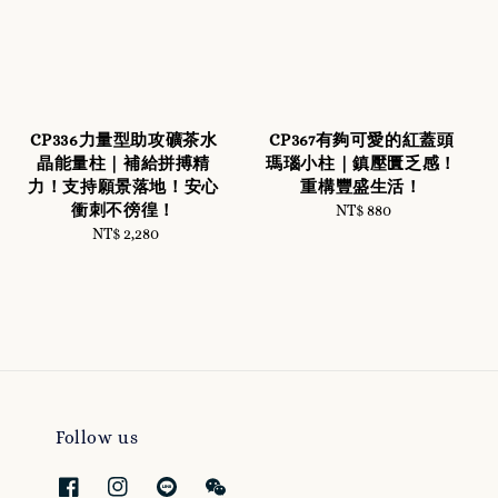
CP336力量型助攻礦茶水
CP367有夠可愛的紅蓋頭
晶能量柱｜補給拼搏精
瑪瑙小柱｜鎮壓匱乏感！
力！支持願景落地！安心
重構豐盛生活！
衝刺不徬徨！
NT$ 880
Regular
NT$ 2,280
Regular
price
price
Follow us