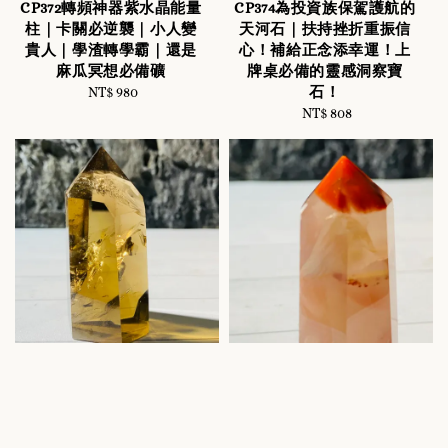
CP372轉頻神器紫水晶能量
CP374為投資族保駕護航的
柱｜卡關必逆襲｜小人變
天河石｜扶持挫折重振信
貴人｜學渣轉學霸｜還是
心！補給正念添幸運！上
麻瓜冥想必備礦
牌桌必備的靈感洞察寶
石！
NT$ 980
Regular
price
NT$ 808
Regular
price