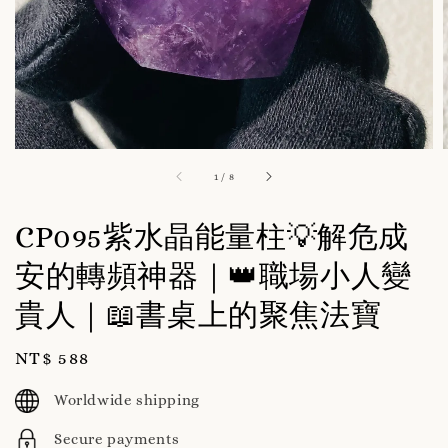
1
/
8
CP095紫水晶能量柱💡解危成
安的轉頻神器｜👑職場小人變
貴人｜📖書桌上的聚焦法寶
Regular
NT$ 588
price
Worldwide shipping
Secure payments