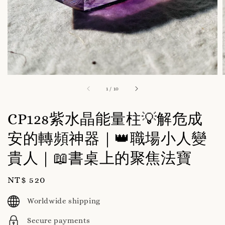
1
/
10
CP128紫水晶能量柱💡解危成
安的轉頻神器｜👑職場小人變
貴人｜📖書桌上的聚焦法寶
Regular
NT$ 520
price
Worldwide shipping
Secure payments