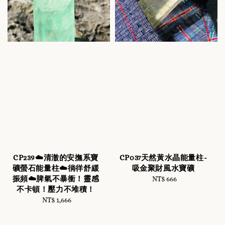
CP239☁️清澈的安撫系寶
CP037天然黃水晶能量柱-
礦螢石能量柱☁️徜徉舒緩
吸金聚財風水寶礦
振頻☁️脾氣不暴衝！靈感
NT$ 666
Regular
不卡頓！壓力不堆積！
price
NT$ 1,666
Regular
price