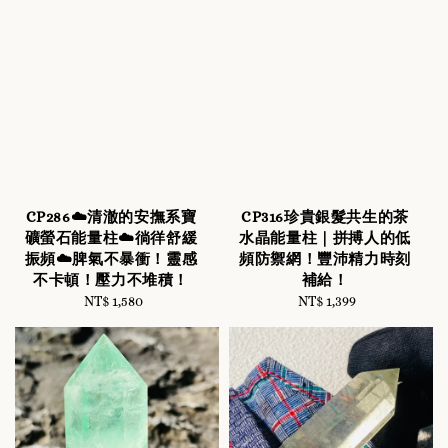
CP286☁️清澈的安撫系寶
CP316珍貴銀髮共生的茶
礦螢石能量柱☁️徜徉舒緩
水晶能量柱｜拼搏人的低
振頻☁️脾氣不暴衝！靈感
頻防禦網！豐沛精力時刻
不卡頓！壓力不堆積！
補給！
NT$ 1,580
Regular
NT$ 1,399
Regular
price
price