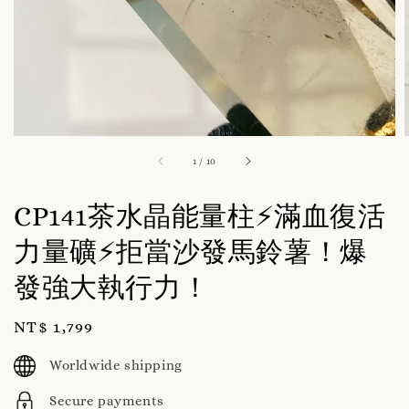
1
/
10
CP141茶水晶能量柱⚡️滿血復活
力量礦⚡️拒當沙發馬鈴薯！爆
發強大執行力！
Regular
NT$ 1,799
price
Worldwide shipping
Secure payments