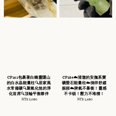
CP161包裹著白幽靈隱山
CP254☁️清澈的安撫系寶
的白水晶能量柱🔍居家風
礦螢石能量柱☁️徜徉舒緩
水常備礦🔍聚氣化煞的淨
振頻☁️脾氣不暴衝！靈感
化首席🔍頂輪平衡夥伴
不卡頓！壓力不堆積！
NT$ 3,080
Regular
NT$ 1,680
Regular
price
price