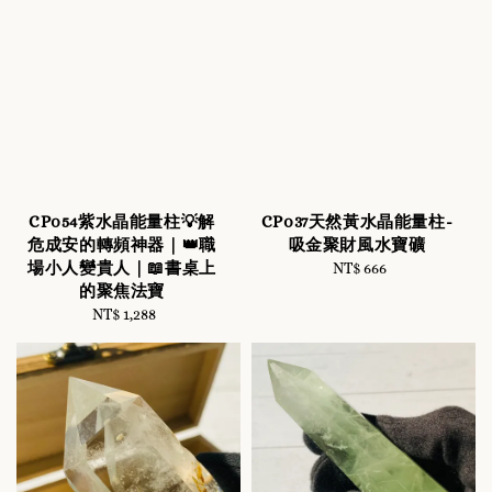
CP054紫水晶能量柱💡解
CP037天然黃水晶能量柱-
危成安的轉頻神器｜👑職
吸金聚財風水寶礦
場小人變貴人｜📖書桌上
NT$ 666
Regular
的聚焦法寶
price
NT$ 1,288
Regular
price