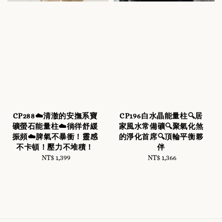
CP288☁️清澈的安撫系寶
CP196白水晶能量柱🔍居
礦螢石能量柱☁️徜徉舒緩
家風水常備礦🔍聚氣化煞
振頻☁️脾氣不暴衝！靈感
的淨化首席🔍頂輪平衡夥
不卡頓！壓力不堆積！
伴
NT$ 1,399
Regular
NT$ 1,366
Regular
price
price