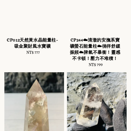
CP012天然黃水晶能量柱-
CP244☁️清澈的安撫系寶
吸金聚財風水寶礦
礦螢石能量柱☁️徜徉舒緩
振頻☁️脾氣不暴衝！靈感
NT$ 777
Regular
不卡頓！壓力不堆積！
price
NT$ 799
Regular
price