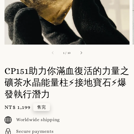
1
/
10
CP151助力你滿血復活的力量之
礦茶水晶能量柱⚡️接地寶石⚡️爆
發執行潛力
Regular
NT$ 1,199
售完
price
Worldwide shipping
Secure payments