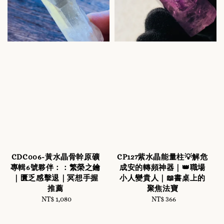
CDC006-黃水晶骨幹原礦
CP127紫水晶能量柱💡解危
專輯6號夥伴：：繁榮之鑰
成安的轉頻神器｜👑職場
｜匱乏感擊退｜冥想手握
小人變貴人｜📖書桌上的
推薦
聚焦法寶
NT$ 1,080
Regular
NT$ 366
Regular
price
price