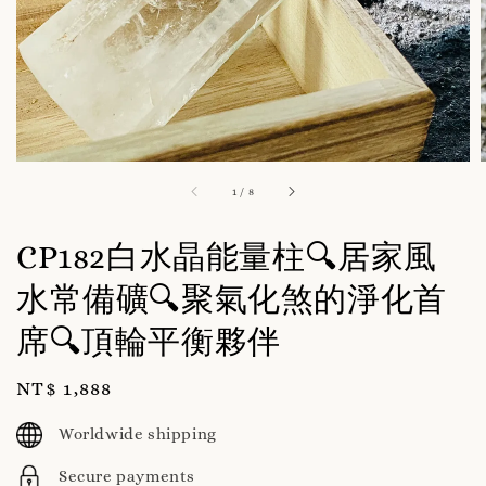
1
/
8
CP182白水晶能量柱🔍居家風
水常備礦🔍聚氣化煞的淨化首
席🔍頂輪平衡夥伴
Regular
NT$ 1,888
price
Worldwide shipping
Secure payments