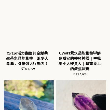
CP310活力翻倍的金髮共
CP083紫水晶能量柱💡解
生茶水晶能量柱｜追夢人
危成安的轉頻神器｜👑職
專屬，引爆強大行動力！
場小人變貴人｜📖書桌上
的聚焦法寶
NT$ 1,399
Regular
price
NT$ 1,599
Regular
price