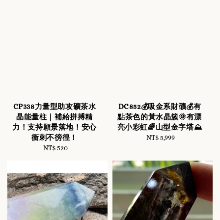
CP338力量型助攻礦茶水
DC852💰吸金系財礦💰有
晶能量柱｜補給拼搏精
點茶色的黃水晶簇🌞有漂
力！支持願景落地！安心
亮小彩虹🌈山型金字塔⛰️
衝刺不徬徨！
NT$ 5,999
Regular
NT$ 520
Regular
price
price