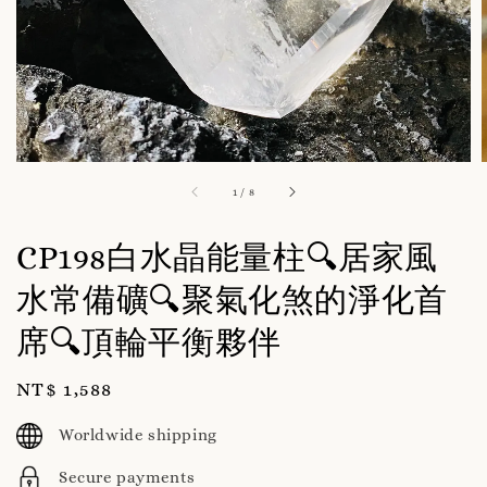
1
/
8
CP198白水晶能量柱🔍居家風
水常備礦🔍聚氣化煞的淨化首
席🔍頂輪平衡夥伴
Regular
NT$ 1,588
price
Worldwide shipping
Secure payments