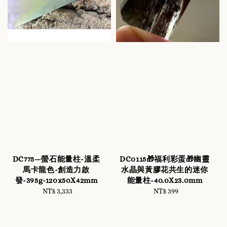
DC775—螢石能量柱-溫柔
DC0115🎁福利彩蛋🎁幽靈
馬卡龍色-創造力啟
水晶與黃膠花共生的迷你
發-395g-120x50X42mm
能量柱-40.0X23.0mm
NT$ 3,333
Regular
NT$ 399
Regular
price
price