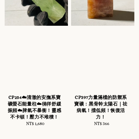
CP254☁️清澈的安撫系寶
CP397力量滿檔的防禦系
礦螢石能量柱☁️徜徉舒緩
寶礦：黑骨幹太陽石｜祛
振頻☁️脾氣不暴衝！靈感
病氣！擋低頻！恢復活
不卡頓！壓力不堆積！
力！
NT$ 1,680
Regular
NT$ 366
Regular
price
price