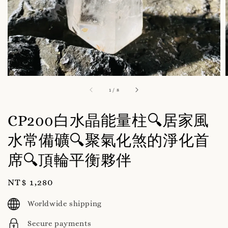
1
/
8
CP200白水晶能量柱🔍居家風
水常備礦🔍聚氣化煞的淨化首
席🔍頂輪平衡夥伴
Regular
NT$ 1,280
price
Worldwide shipping
Secure payments