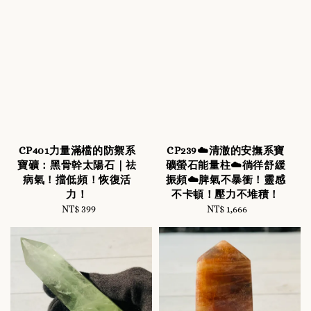
CP401力量滿檔的防禦系
CP239☁️清澈的安撫系寶
寶礦：黑骨幹太陽石｜祛
礦螢石能量柱☁️徜徉舒緩
病氣！擋低頻！恢復活
振頻☁️脾氣不暴衝！靈感
力！
不卡頓！壓力不堆積！
NT$ 399
Regular
NT$ 1,666
Regular
price
price