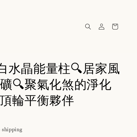
15白水晶能量柱🔍居家風
礦🔍聚氣化煞的淨化
頂輪平衡夥伴
 shipping