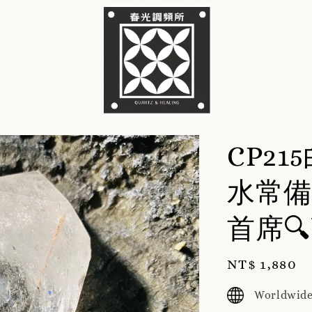
CP2
水常備
首席
Regular
NT$ 1,880
price
Worldwide