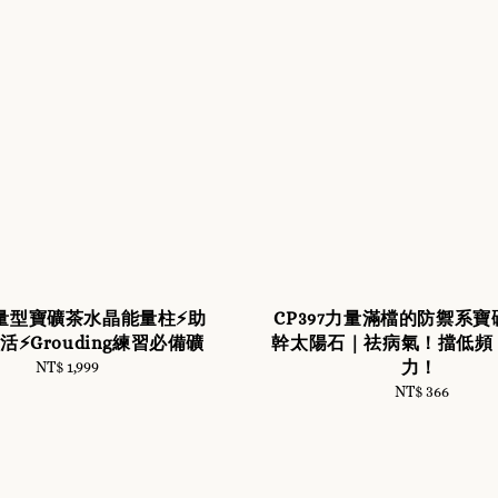
力量型寶礦茶水晶能量柱⚡️助
CP397力量滿檔的防禦系
⚡️Grouding練習必備礦
幹太陽石｜祛病氣！擋低頻
力！
NT$ 1,999
Regular
price
NT$ 366
Regular
price