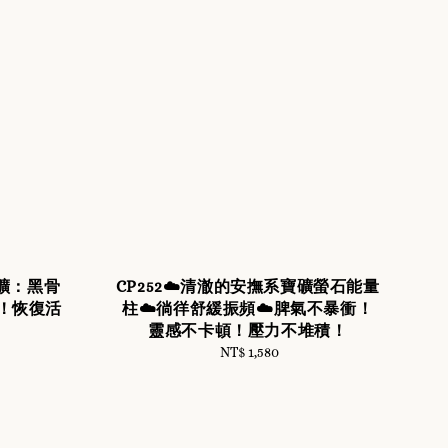
寶礦：黑骨
CP252☁️清澈的安撫系寶礦螢石能量
！恢復活
柱☁️徜徉舒緩振頻☁️脾氣不暴衝！
靈感不卡頓！壓力不堆積！
NT$ 1,580
Regular
price