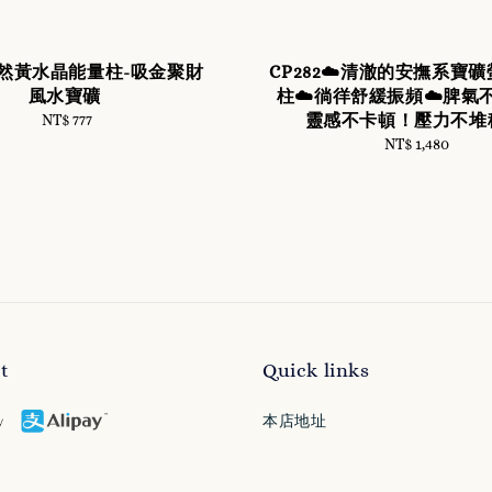
2天然黃水晶能量柱-吸金聚財
CP282☁️清澈的安撫系寶
風水寶礦
柱☁️徜徉舒緩振頻☁️脾氣
靈感不卡頓！壓力不堆
NT$ 777
Regular
price
NT$ 1,480
Regular
price
t
Quick links
本店地址