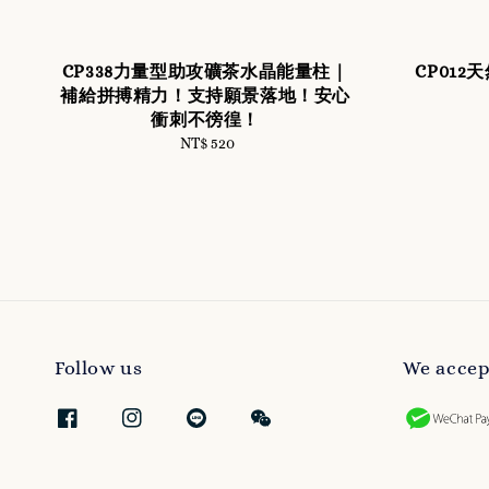
CP338力量型助攻礦茶水晶能量柱｜
CP01
補給拼搏精力！支持願景落地！安心
衝刺不徬徨！
NT$ 520
Regular
price
Follow us
We accep