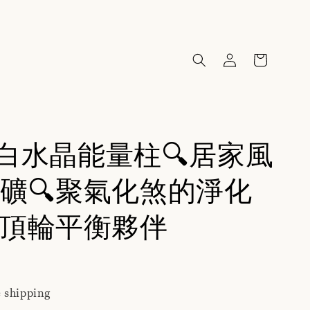
25白水晶能量柱🔍居家風
礦🔍聚氣化煞的淨化
頂輪平衡夥伴
 shipping