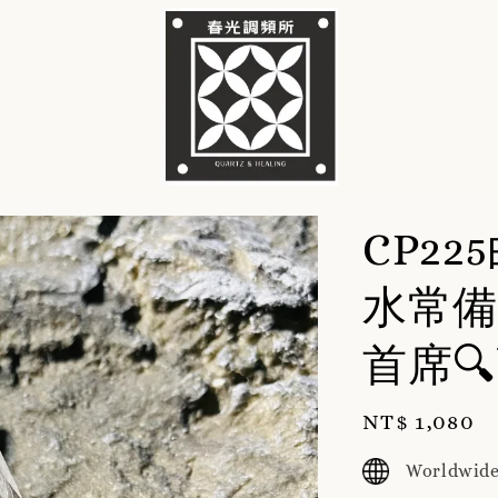
CP2
水常備
首席
Regular
NT$ 1,080
price
Worldwide