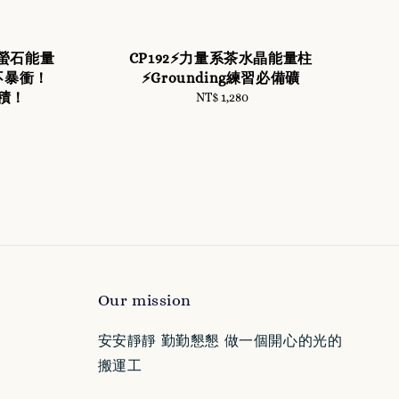
礦螢石能量
CP192⚡️力量系茶水晶能量柱
不暴衝！
⚡️Grounding練習必備礦
積！
NT$ 1,280
Regular
price
Our mission
安安靜靜 勤勤懇懇 做一個開心的光的
搬運工